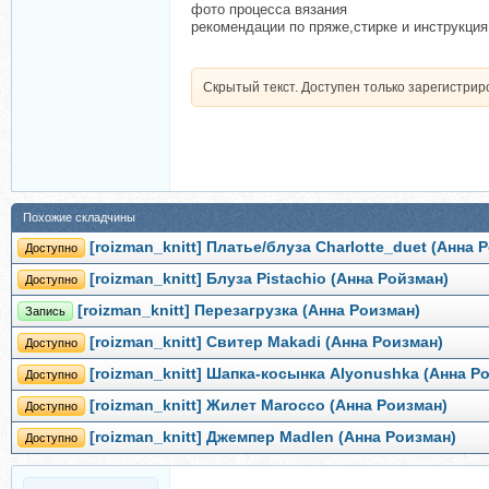
фото процесса вязания
рекомендации по пряже,стирке и инструкция
Скрытый текст. Доступен только зарегистри
Похожие складчины
[roizman_knitt] Платье/блуза Charlotte_duet (Анна 
Доступно
[roizman_knitt] Блуза Pistachio (Анна Ройзман)
Доступно
[roizman_knitt] Перезагрузка (Анна Роизман)
Запись
[roizman_knitt] Свитер Makadi (Анна Роизман)
Доступно
[roizman_knitt] Шапка-косынка Alyonushka (Анна Р
Доступно
[roizman_knitt] Жилет Marocco (Анна Роизман)
Доступно
[roizman_knitt] Джемпер Madlen (Анна Роизман)
Доступно