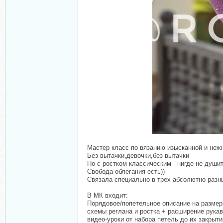
Мастер класс по вязанию изысканной и неж
Без вытачки,девочки,без вытачки
Но с ростком классическим - нигде не душит
Свобода облегания есть))
Связала специально в трех абсолютно разны
В МК входит:
Порядовое/попетельное описание на размеры 
схемы реглана и ростка + расширение рука
видео-уроки от набора петель до их закр