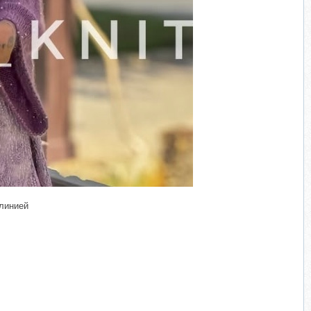
​
 линией