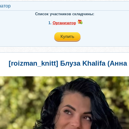
затор
Список участников складчины:
1.
Организатор
Купить
[roizman_knitt] Блуза Khalifa (Анн