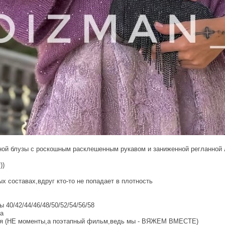
ной блузы с роскошным расклешенным рукавом и заниженной регланной
))
х составах,вдруг кто-то не попадает в плотность
40/42/44/46/48/50/52/54/56/58
ва
ытия (НЕ моменты,а поэтапный фильм,ведь мы - ВЯЖЕМ ВМЕСТЕ)