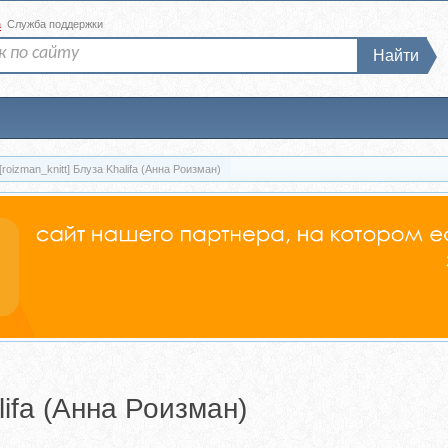
а
Служба поддержки
Найти
[roizman_knitt] Блуза Khalifa (Анна Роизман)
lifa (Анна Роизман)