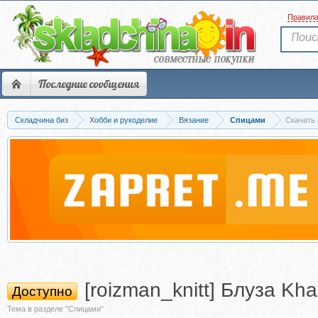
Правил
Последние сообщения
Складчина биз
Хобби и рукоделие
Вязание
Спицами
Скачать 
[roizman_knitt] Блуза Kha
Доступно
Тема в разделе "Спицами"