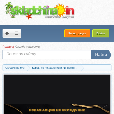
☰
Регистрация
Войти
Правила
Служба поддержки
Найти
Складчина биз
Курсы по психологии и личностному развитию
Мотивация и самооценка
Скачать Роман с пустотой. Тариф Лекционный 