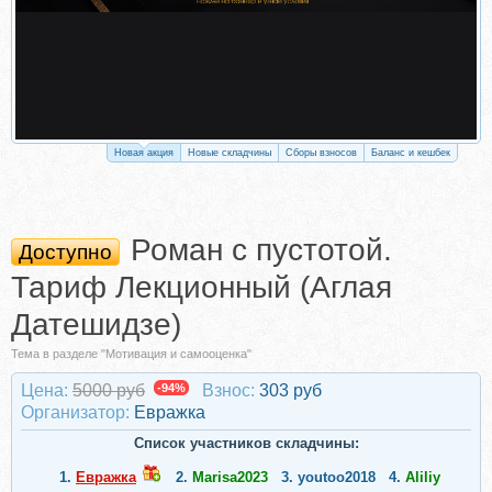
Новая акция
Новые складчины
Сборы взносов
Баланс и кешбек
Роман с пустотой.
Доступно
Тариф Лекционный (Аглая
Датешидзе)
Тема в разделе "Мотивация и самооценка"
Цена:
5000 руб
-94%
Взнос:
303 руб
Организатор:
Евражкa
Список участников складчины:
1.
Евражкa
2.
Marisa2023
3.
youtoo2018
4.
Aliliy