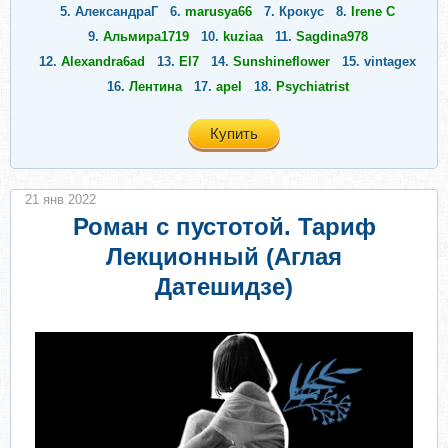
5.
АлександраГ
6.
marusya66
7.
Крокус
8.
Irene C
9.
Альмира1719
10.
kuziaa
11.
Sagdina978
12.
Alexandra6ad
13.
El7
14.
Sunshineflower
15.
vintagex
16.
Лентина
17.
apel
18.
Psychiatrist
Купить
21 янв 2022
Роман с пустотой. Тариф
Лекционный (Аглая
Датешидзе)