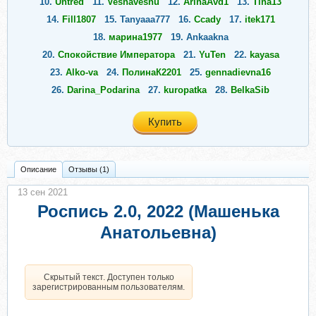
10.
Uhtred
11.
Vesnavesnu
12.
ArinaAvd1
13.
Tina13
14.
Fill1807
15.
Tanyaaa777
16.
Ccady
17.
itek171
18.
марина1977
19.
Ankaakna
20.
Спокойствие Императора
21.
YuTen
22.
kayasa
23.
Alko-va
24.
ПолинаК2201
25.
gennadievna16
26.
Darina_Podarina
27.
kuropatka
28.
BelkaSib
29.
Nomeolvides
Купить
Описание
Отзывы (1)
13 сен 2021
Роспись 2.0, 2022 (Машенька
Анатольевна)
Скрытый текст. Доступен только
зарегистрированным пользователям.