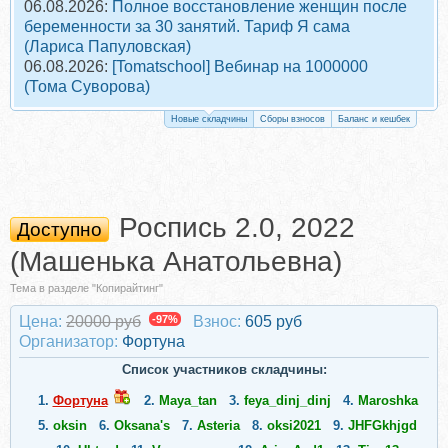
06.08.2026:
Полное восстановление женщин после
беременности за 30 занятий. Тариф Я сама
(Лариса Папуловская)
06.08.2026:
[Tomatschool] Вебинар на 1000000
(Тома Суворова)
Новые складчины
Сборы взносов
Баланс и кешбек
Роспись 2.0, 2022
Доступно
(Машенька Анатольевна)
Тема в разделе "Копирайтинг"
Цена:
20000 руб
-97%
Взнос:
605 руб
Организатор:
Фортуна
Список участников складчины:
1.
Фортуна
2.
Maya_tan
3.
feya_dinj_dinj
4.
Maroshka
5.
oksin
6.
Oksana's
7.
Asteria
8.
oksi2021
9.
JHFGkhjgd