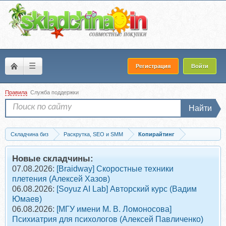
☰
Регистрация
Войти
Правила
Служба поддержки
Найти
Складчина биз
Раскрутка, SEO и SMM
Копирайтинг
Скачать Роспись 2.0, 2022 (Машенька Анатольевна)
Новые складчины:
07.08.2026:
[Braidway] Скоростные техники
плетения (Алексей Хазов)
06.08.2026:
[Soyuz AI Lab] Авторский курс (Вадим
Юмаев)
06.08.2026:
[МГУ имени М. В. Ломоносова]
Психиатрия для психологов (Алексей Павличенко)