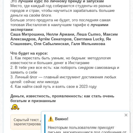
Это
лучший курс по личному бренду и запускам
Место, где каждый год собираются студенты из разных
городов и стран, чтобы научиться зарабатывать большие
деньги на своём блоге.
Больше этого продукта не будет, это последняя самая
топовая Инсталогия в наилучшем тарифе
с лучшими
экспертами
:
Саша Митрошина, Нелли Армани, Леша Сыпко, Максим
Александров, Артём Сенаторов, Светлана Lucky, Ян
Сташкевич, Оля Сабылинская, Галя Мельникова
Что будет на курсе:
1. Как перестать быть умным, но бедным: методология
известности и больших денег в Инстаграме
2. В тебе уже все есть: как побороть синдром самозванца и
заявить о себе
3. Личный блог — главный инструмент достижения любых
целей: сейчас или никогда
4. Как найти свой путь и взять свое в 2023 году
Деньги, известность, проявленность: как стать очень
богатым и признанным
Важно!
Скрытый текст. Доступен только
зарегистрированным пользователям.
Некоторым пользователям приходят
письма, маскирующиеся под сообщения от