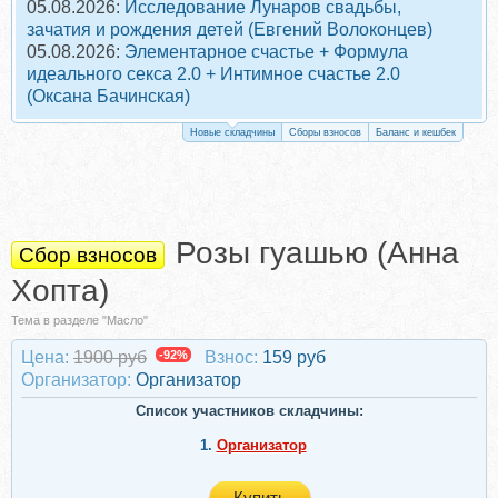
05.08.2026:
Исследование Лунаров свадьбы,
зачатия и рождения детей (Евгений Волоконцев)
05.08.2026:
Элементарное счастье + Формула
идеального секса 2.0 + Интимное счастье 2.0
(Оксана Бачинская)
Новые складчины
Сборы взносов
Баланс и кешбек
Розы гуашью (Анна
Сбор взносов
Хопта)
Тема в разделе "Масло"
Цена:
1900 руб
-92%
Взнос:
159 руб
Организатор:
Организатор
Список участников складчины:
1.
Организатор
Купить