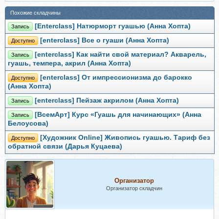
Похожие складчины
[Enterclass] Натюрморт гуашью (Анна Хопта)
Запись
[enterclass] Все о гуаши (Анна Хопта)
Доступно
[enterclass] Как найти свой материал? Акварель,
Запись
гуашь, темпера, акрил (Анна Хопта)
[enterclass] От импрессионизма до барокко
Доступно
(Анна Хопта)
[enterclass] Пейзаж акрилом (Анна Хопта)
Запись
[ВсемАрт] Курс «Гуашь для начинающих» (Анна
Запись
Белоусова)
[Художник Online] Живопись гуашью. Тариф без
Доступно
обратной связи (Дарья Куцаева)
Организатор
Организатор складчин