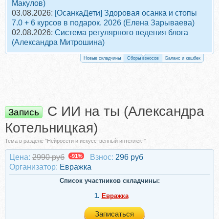
Макулов)
03.08.2026:
[ОсанкаДети] Здоровая осанка и стопы
7.0 + 6 курсов в подарок. 2026 (Елена Зарываева)
02.08.2026:
Система регулярного ведения блога
(Александра Митрошина)
Новые складчины
Сборы взносов
Баланс и кешбек
С ИИ на ты (Александра
Запись
Котельницкая)
Тема в разделе "Нейросети и искусственный интеллект"
Цена:
2990 руб
-91%
Взнос:
296 руб
Организатор:
Евражкa
Список участников складчины:
1.
Евражкa
Записаться