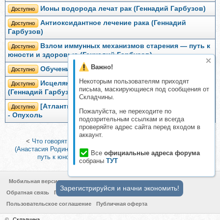
Ионы водорода лечат рак (Геннадий Гарбузов)
Доступно
Антиоксидантное лечение рака (Геннадий
Доступно
Гарбузов)
Взлом иммунных механизмов старения — путь к
Доступно
юности и здоровью (Геннадий Гарбузов)
Важно!
Обучение гипнозу, 2017 (Геннадий Иванов)
Доступно
Некоторым пользователям приходят
Исцеляющая тайна воды за семью замками
Доступно
письма, маскирующиеся под сообщения от
(Геннадий Гарбузов)
Складчины.
[Атлантида] Видеозаклинание 1 типа - Лечебное
Доступно
Пожалуйста, не переходите по
- Опухоль
подозрительным ссылкам и всегда
проверяйте адрес сайта перед входом в
аккаунт.
<
Что говорят ваши анализы: как кормить себя по науке
(Анастасия Родина)
|
Взлом иммунных механизмов старения —
Все
официальные адреса форума
путь к юности и здоровью (Геннадий Гарбузов)
>
собраны
ТУТ
Мобильная версия
Зарегистрируйся и начни экономить!
Обратная связь
Политика конфиденциальности
Пользовательское соглашение
Публичная оферта
©
Складчина