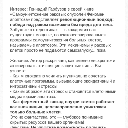
Интерес: Геннадий Гарбузов в своей книге
«Самоуничтожение раковых опухолей Феномен
апоптоза» представляет
революционный подход:
победа над раком возможна без вреда для тела
.
Забудьте о стереотипах — в каждом из нас
существуют мощные, но «законсервированные»
программы самоуничтожения больных клеток,
называемые апоптозом. Эти механизмы у раковых
клеток просто не поддаются самозапуску... пока!
Желание: Автор раскрывает, как именно «вскрыть» и
активировать эти спящие защитные силы. Вы
узнаете:
- Как многократно усилить и уникально сочетать
клеточные программы, вызывающие оксидативный и
нитрозативный стрессы.
- Каким образом эти стрессы становятся клеточными
медиаторами апоптоза.
-
Как ферментный каскад внутри клеток работает
как «ножницы», целенаправленно уничтожая
только больные клетки
.
Это не фантастика, это — глубокое понимание
скрытых ресурсов вашего организма!
Действие:
Не упустите возможность получить