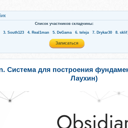
бик
Список участников складчины:
3.
South123
4.
Real1man
5.
DeGama
6.
teleja
7.
Drykar30
8.
skli
Записаться
ian. Система для построения фундам
Лаухин)