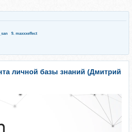
f_san
9.
maxxxeffect
ента личной базы знаний (Дмитрий