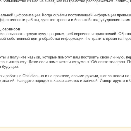
 большинство из нас не знает, как им грамотно распоряжаться. Копить,
вальной цифровизации. Когда объёмы поступающей информации превыша
эффективности работы, чувство тревоги и беспокойства, ухудшение пам
, сервисов
спользовать целую кучу программ, веб-сервисов и приложений. Обрывки
вой собственный центр обработки информации. Не тратить время на пер
ты и получите навыки, которые помогут вам построить свою личную, пер
упа к интернету. Даже если поменяете инструмент. Обновите телефон. П
а будущее.
вы работы в Obsidian, но и на практике, своими руками, шаг за шагом н
знаний. Наведете порядок в хаосе заметок и записей. Импортируете в 