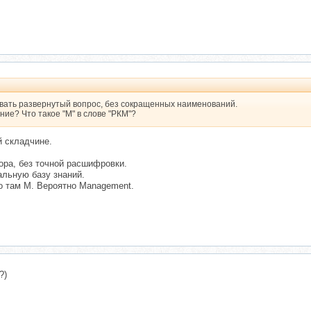
давать развернутый вопрос, без сокращенных наименований.
ние? Что такое "М" в слове "РКМ"?
й складчине.
ора, без точной расшифровки.
альную базу знаний.
то там М. Вероятно Management.
?)