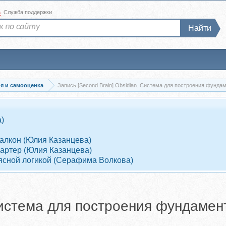
а
Служба поддержки
Найти
я и самооценка
Запись [Second Brain] Obsidian. Система для построения фундам
)
Балкон (Юлия Казанцева)
Партер (Юлия Казанцева)
 ясной логикой (Серафима Волкова)
 Система для построения фундаме