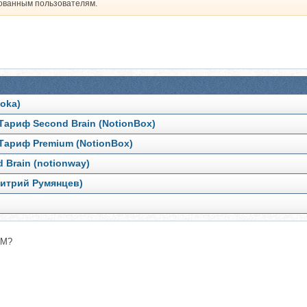
рованным пользователям.
ooka)
. Тариф Second Brain (NotionBox)
. Тариф Premium (NotionBox)
d Brain (notionway)
митрий Румянцев)
КМ?