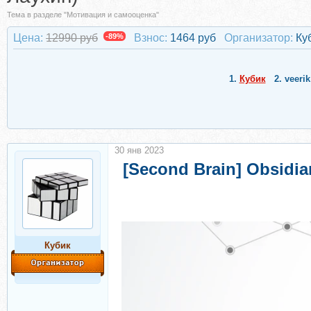
Тема в разделе "Мотивация и самооценка"
Цена:
12990 руб
-89%
Взнос:
1464 руб
Организатор:
Ку
1.
Кубик
2.
veerik
30 янв 2023
[Second Brain] Obsid
Кубик