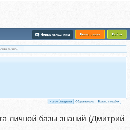
Регистрация
Войти
Новые складчины
ента личной...
Новые складчины
Сборы взносов
Баланс и кешбек
нта личной базы знаний (Дмитрий