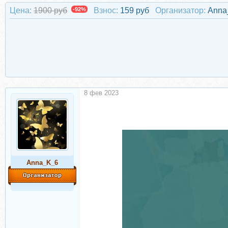
Цена:
1900 руб
-92%
Взнос:
159 руб
Организатор:
Anna
8 фев 2023
Anna_K_6