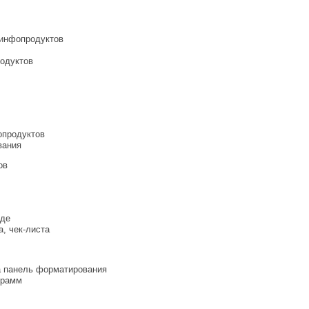
 инфопродуктов
родуктов
опродуктов
вания
ов
рде
а, чек-листа
а панель форматирования
грамм