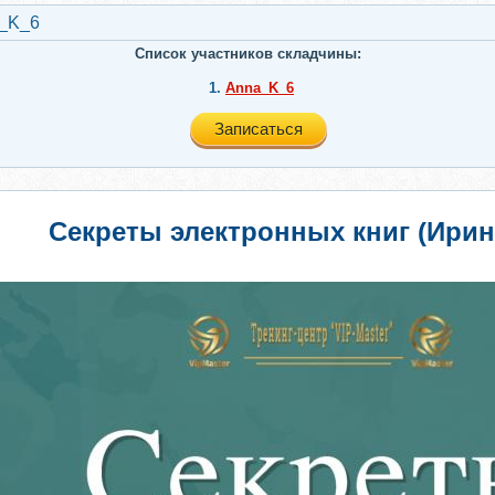
_K_6
Список участников складчины:
1.
Anna_K_6
Записаться
Секреты электронных книг (Ирин