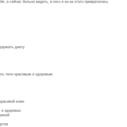
я, а сейчас больно видеть, в кого я из-за этого превратилась
 держать диету
ать тело красивым и здоровым
красивой кожи
х и здоровых
шиной
ертов