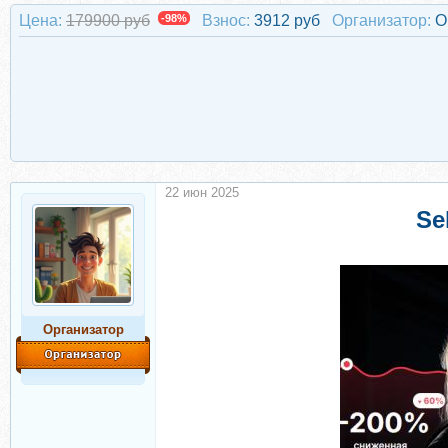
Цена:
179900 руб
-98%
Взнос:
3912 руб
Организатор:
О
22 июн 2025
Se
Организатор