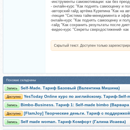
-инструменты самомотивации: как без прео
- онлайн-курс "Как поднять самооценку и п
-авторский гайд артёма Курепина "Как на 
-лекция "Система тайм-менеджмента и эффе
онлайн-курс "Как поднять самооценку и пол
-гайд "Как сохранить результаты после дие
-видео-курс "Секреты сверхдостижений- ка
Скрытый текст. Доступен только зарегистри
Похожие складчины
Self-Made. Тариф Базовый (Валентина Мишина)
Запись
YesToday Online курс по английскому. Тариф-Self-
Доступно
Bimbo-Business. Тариф 1: Self-made bimbo (Варвара
Запись
[FlamJoy] Творческие деньги. Тариф с поддержкой
Доступно
Self made woman. Тариф Комфорт (Галина Исаева)
Запись