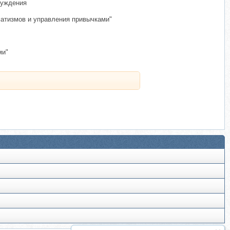
нуждения
матизмов и управления привычками"
ми"