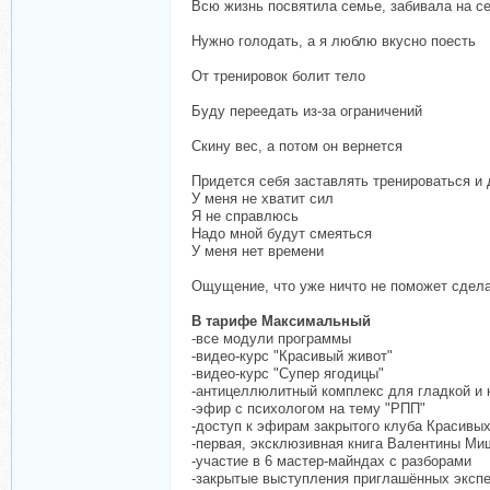
Всю жизнь посвятила семье, забивала на себ
Нужно голодать, а я люблю вкусно поесть
От тренировок болит тело
Буду переедать из-за ограничений
Скину вес, а потом он вернется
Придется себя заставлять тренироваться и
У меня не хватит сил
Я не справлюсь
Надо мной будут смеяться
У меня нет времени
Ощущение, что уже ничто не поможет сдел
В тарифе Максимальный
-все модули программы
-видео-курс "Красивый живот"
-видео-курс "Супер ягодицы"
-антицеллюлитный комплекс для гладкой и 
-эфир с психологом на тему "РПП"
-доступ к эфирам закрытого клуба Красивы
-первая, эксклюзивная книга Валентины Ми
-участие в 6 мастер-майндах с разборами
-закрытые выступления приглашённых эксп