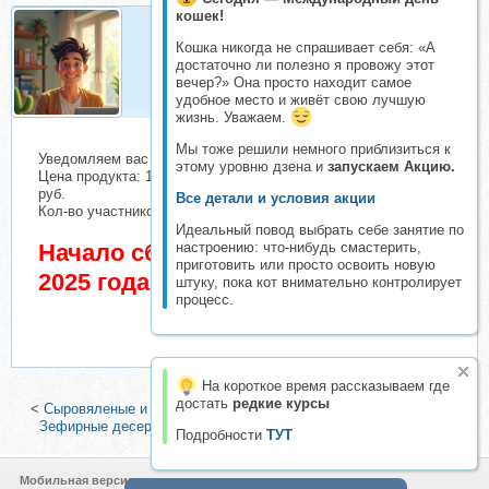
кошек!
Кошка никогда не спрашивает себя: «А
Организатор
достаточно ли полезно я провожу этот
Организатор складчин
вечер?» Она просто находит самое
удобное место и живёт свою лучшую
жизнь. Уважаем.
Мы тоже решили немного приблизиться к
Уведомляем вас о начале сбора взносов.
этому уровню дзена и
запускаем Акцию.
Цена продукта: 1540 руб. Взнос с каждого участника: 109
руб.
Все детали и условия акции
Кол-во участников в основном списке: 1 чел.
Идеальный повод выбрать себе занятие по
Начало сбора взносов 3 Сентябрь
настроению: что-нибудь смастерить,
приготовить или просто освоить новую
2025 года
штуку, пока кот внимательно контролирует
процесс.
На короткое время рассказываем где
достать
редкие курсы
<
Сыровяленые и сырокопченые деликатесы (Ольга Филатова)
|
Зефирные десерты. Тариф Самое лучшее (Юлия Хвостова)
>
Подробности
ТУТ
Мобильная версия