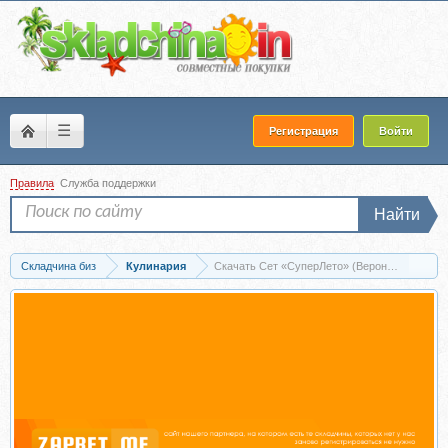
☰
Регистрация
Войти
Правила
Служба поддержки
Найти
Складчина биз
Кулинария
Скачать Сет «СуперЛето» (Вероника Порсин