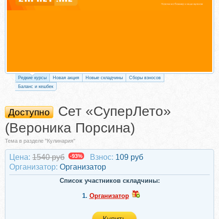
Редкие курсы
Новая акция
Новые складчины
Сборы взносов
Баланс и кешбек
Сет «СуперЛето»
Доступно
(Вероника Порсина)
Тема в разделе "Кулинария"
Цена:
1540 руб
-93%
Взнос:
109 руб
Организатор:
Организатор
Список участников складчины:
1.
Организатор
Купить