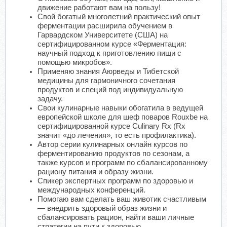
движение работают вам на пользу!
Свой богатый многолетний практический опыт
ферментации расширила обучением в
Гарвардском Университете (США) на
сертифицированном курсе «Ферментация:
научный подход к приготовлению пищи с
помощью микробов».
Применяю знания Аюрведы и Тибетской
медицины для гармоничного сочетания
продуктов и специй под индивидуальную
задачу.
Свои кулинарные навыки обогатила в ведущей
европейской школе для шеф поваров Rouxbe на
сертифицированной курсе Culinary Rx (Rx
значит «до лечения», то есть профилактика).
Автор серии кулинарных онлайн курсов по
ферментированию продуктов по сезонам, а
также курсов и программ по сбалансированному
рациону питания и образу жизни.
Спикер экспертных программ по здоровью и
международных конференций.
Помогаю вам сделать ваш животик счастливым
— внедрить здоровый образ жизни и
сбалансировать рацион, найти ваши личные
стратегии на пути к здоровью.