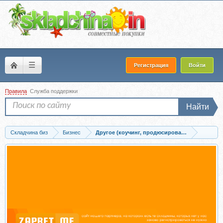
☰
Регистрация
Войти
Правила
Служба поддержки
Найти
Складчина биз
Бизнес
Другое (коучинг, продюсирование, сетевой б
Запись [Setters Education] Бренд-стратегия (Ирина Зуева, Надежда Божкова)