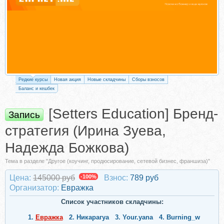
Редкие курсы
Новая акция
Новые складчины
Сборы взносов
Баланс и кешбек
[Setters Education] Бренд-
Запись
стратегия (Ирина Зуева,
Надежда Божкова)
Тема в разделе "Другое (коучинг, продюсирование, сетевой бизнес, франшиза)"
Цена:
145000 руб
-100%
Взнос:
789 руб
Организатор:
Евражкa
Список участников складчины:
1.
Евражкa
2.
Никарагуа
3.
Your.yana
4.
Burning_w