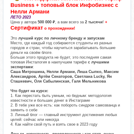
Business + топовый блок Инфобизнес с
Нелли Армани
ЛЕТО 2023
Цена у автора
500 000 ₽
, а вам всего за
2 тысячи
!
+
Сертификат
о прохождении!
Это
лучший курс по личному бренду и запускам
Место, где каждый год собираются студенты из разных
городов и стран, чтобы научиться зарабатывать большие
деньги на своём блоге.
Больше этого продукта не будет, это последняя самая
топовая Инсталогия в наилучшем тарифе
с лучшими
экспертами
:
Саша Митрошина, Нелли Армани, Леша Сыпко, Максим
Александров, Артём Сенаторов, Светлана Lucky, Ян
Сташкевич, Оля Сабылинская, Галя Мельникова
Что будет на курсе:
1. Как перестать быть умным, но бедным: методология
известности и больших денег в Инстаграме
2. В тебе уже все есть: как побороть синдром самозванца и
заявить о себе
3. Личный блог — главный инструмент достижения любых
целей: сейчас или никогда
4. Как найти свой путь и взять свое в 2023 году
Деньги, известность, проявленность: как стать очень