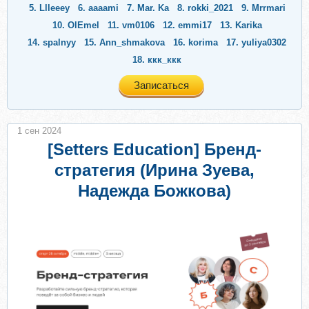
5.
Llleeey
6.
aaaami
7.
Mar. Ka
8.
rokki_2021
9.
Mrrmari
10.
OlEmel
11.
vm0106
12.
emmi17
13.
Karika
14.
spalnyy
15.
Ann_shmakova
16.
korima
17.
yuliya0302
18.
ккк_ккк
Записаться
1 сен 2024
[Setters Education] Бренд-
стратегия (Ирина Зуева,
Надежда Божкова)