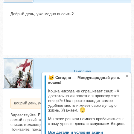
Добрый день, уже модно вносить?
Тамплиер
Консультант
Сегодня — Международный день
кошек!
Кошка никогда не спрашивает себя: «А
достаточно ли полезно я провожу этот
вечер?» Она просто находит самое
Добрый день, уже модно вносить?
удобное место и живёт свою лучшую
жизнь. Уважаем.
Здравствуйте. Еще нет. Сейчас тема на этапе Запись. Это
Мы тоже решили немного приблизиться к
самый первый этап. Здесь собирается предварительный
этому уровню дзена и
запускаем Акцию.
список желающих на покупку продукта.
Почитайте, пожалуйста -
Все детали и условия акции