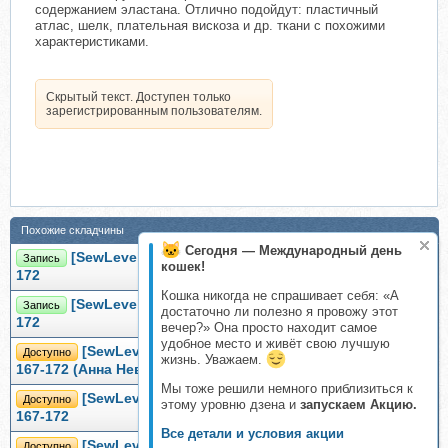
содержанием эластана. Отлично подойдут: пластичный
атлас, шелк, плательная вискоза и др. ткани с похожими
характеристиками.
Скрытый текст. Доступен только
зарегистрированным пользователям.
Похожие складчины
Сегодня — Международный день
[SewLevel] Платье Лилиан. Размер 40-46. Рост 167-
Запись
кошек!
172
Кошка никогда не спрашивает себя: «А
[SewLevel] Платье Роуз. Размер 40-52. Рост 167-
Запись
достаточно ли полезно я провожу этот
172
вечер?» Она просто находит самое
удобное место и живёт свою лучшую
[SewLevel] Жакет Жаклин. Размер 42-46. Рост
Доступно
жизнь. Уважаем.
167-172 (Анна Невская)
Мы тоже решили немного приблизиться к
[SewLevel] Жакет Тиффани. Размер 40-46. Рост
Доступно
этому уровню дзена и
запускаем Акцию.
167-172
Все детали и условия акции
[SewLevel] Ветровка Маиса. Размер S-L. Рост
Доступно