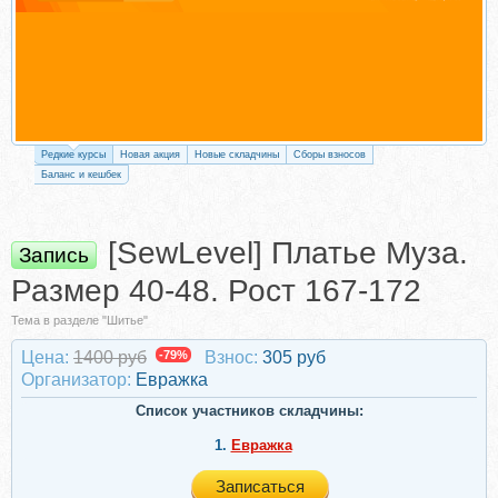
Редкие курсы
Новая акция
Новые складчины
Сборы взносов
Баланс и кешбек
[SewLevel] Платье Муза.
Запись
Размер 40-48. Рост 167-172
Тема в разделе "Шитье"
Цена:
1400 руб
-79%
Взнос:
305 руб
Организатор:
Евражкa
Список участников складчины:
1.
Евражкa
Записаться