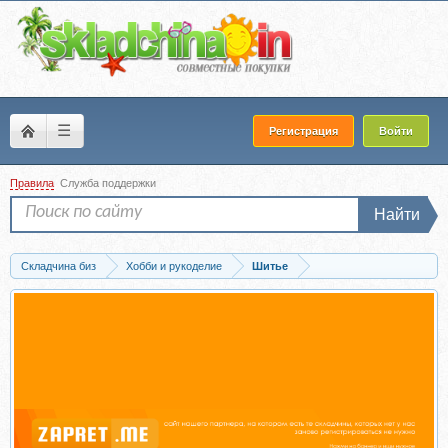
☰
Регистрация
Войти
Правила
Служба поддержки
Найти
Складчина биз
Хобби и рукоделие
Шитье
Запись [SewLevel] Платье Муза. Размер 40-48. Рост 167-172