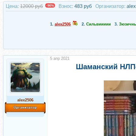
Цена:
12000 руб
-96%
Взнос:
483 руб
Организатор:
ale
1.
alex2506
2.
Сильвиииии
3.
Зюзичны
5 апр 2021
Шаманский НЛП-
alex2506