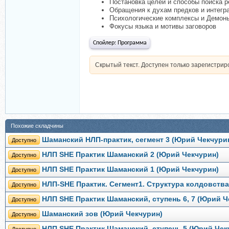
Постановка целей и способы поиска 
Обращения к духам предков и интегр
Психологические комплексы и Демон
Фокусы языка и мотивы заговоров
Спойлер:
Программа
Скрытый текст. Доступен только зарегистри
Похожие складчины
Шаманский НЛП-практик, сегмент 3 (Юрий Чекчури
Доступно
НЛП SHE Практик Шаманский 2 (Юрий Чекчурин)
Доступно
НЛП SHE Практик Шаманский 1 (Юрий Чекчурин)
Доступно
НЛП-SHE Практик. Сегмент1. Структура колдовств
Доступно
НЛП SHE Практик Шаманский, ступень 6, 7 (Юрий Ч
Доступно
Шаманский зов (Юрий Чекчурин)
Доступно
НЛП SHE Практик Шаманский, ступень 5 (Юрий Чек