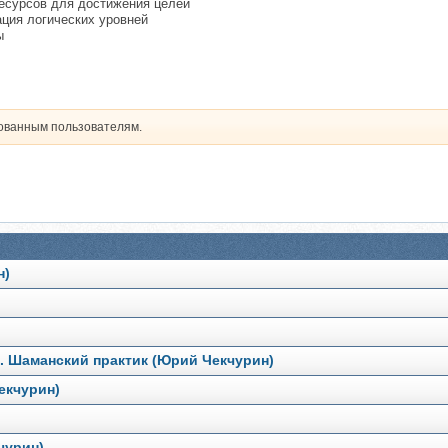
ресурсов для достижения целей
ация логических уровней
ы
рованным пользователям.
н)
а. Шаманский практик (Юрий Чекчурин)
екчурин)
чурин)