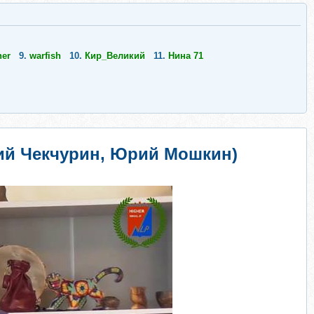
her
9.
warfish
10.
Кир_Великий
11.
Нина 71
ий Чекчурин, Юрий Мошкин)