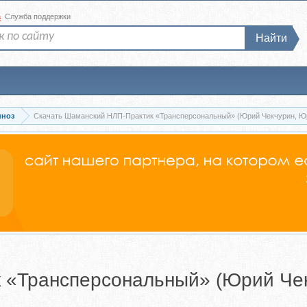
а
Служба поддержки
Найти
пноз
Скачать Шаманский НЛП-Практик «Трансперсональный» (Юрий Чекчурин, Ю
 «Трансперсональный» (Юрий Че