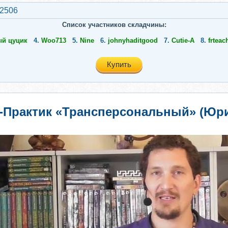
x2506
Список участников складчины:
й цуцик
4.
Woo713
5.
Nine
6.
johnyhaditgood
7.
Cutie-A
8.
frteac
Купить
Практик «Трансперсональный» (Юр