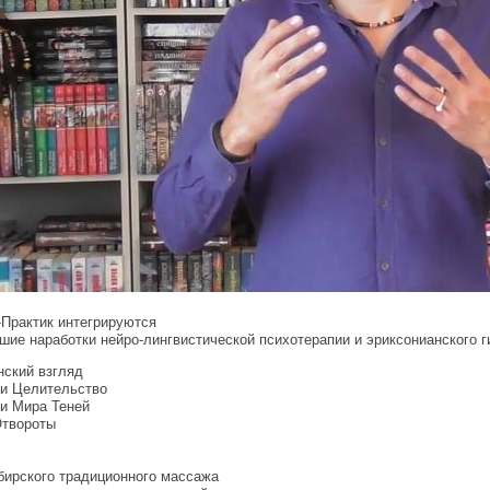
Практик интегрируются
ие наработки нейро-лингвистической психотерапии и эриксонианского г
нский взгляд
 и Целительство
и Мира Теней
Отвороты
бирского традиционного массажа