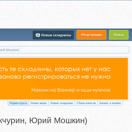
Регистрация
Войти
Новые складчины
рий Мошкин)
Редкие курсы
Новая акция
Новые складчины
Сборы взносов
Баланс и кешбек
кчурин, Юрий Мошкин)