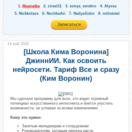
1.
Magnetka
2.
zirael11
3.
sonya_serebro
4.
Alyssa
5.
Nickkolass
6.
NochkaAri
7.
NadyaSidor
8.
mitistotel
Записаться
14 май 2026
[Школа Кима Воронина]
ДжиннИИ. Как освоить
нейросети. Тариф Все и сразу
(Ким Воронин)
​
Мы сделали программу для всех, кто видит огромный
потенциал искусственного интеллекта и боится упустить
возможности, не успевая за всеми изменениями
Кому это нужно:
Занятым менеджерам и сотрудникам
Руководителям, которым некогда расти