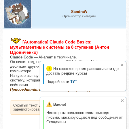
SandraW
Организатор складчин
[Automatica] Claude Code Basics:
мультиагентные системы за 8 ступенев (Антон
Вдовиченко)
Claude Code
— AI-агент в терминале.
Он пишет код, подключается к GitHub, Slack, Notion и
десяткам других сервисов, работает с файлами на вашем
На короткое время рассказываем где
компьютере.
достать
редкие курсы
На курсе вы научитесь собирать из нескольких таких агентов
систему, которая решает задачи параллельно и проверяет
Подробности
ТУТ
себя сама.
Присоединяйтесь, совсем скоро будет ДОСТУПНО!
Важно!
Скрытый текст. Доступен только
зарегистрированным пользователям.
Некоторым пользователям приходят
письма, маскирующиеся под сообщения от
Складчины.