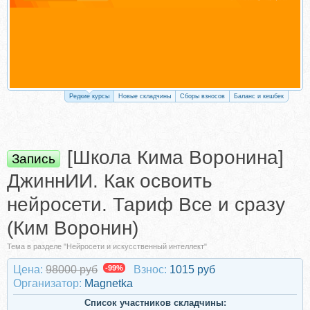
Редкие курсы
Новые складчины
Сборы взносов
Баланс и кешбек
[Школа Кима Воронина]
Запись
ДжиннИИ. Как освоить
нейросети. Тариф Все и сразу
(Ким Воронин)
Тема в разделе "Нейросети и искусственный интеллект"
Цена:
98000 руб
-99%
Взнос:
1015 руб
Организатор:
Magnetka
Список участников складчины: