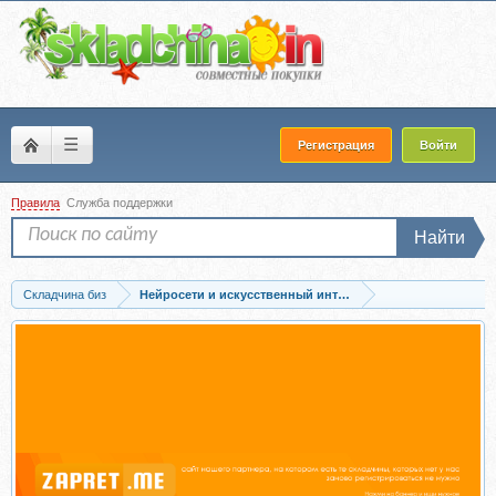
☰
Регистрация
Войти
Правила
Служба поддержки
Найти
Складчина биз
Нейросети и искусственный интеллект
Запись [Школа Кима Воронина] ДжиннИИ. Как освоить нейросети. Тариф Все и...