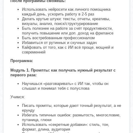
После программы сможешь:
Использовать нейросети как личного помощника
каждый день, ускорить работу в 2-5 раз
Делать крутые штуки: тексты, отчеты, креативы,
визуалы, анализ, поиск/структурирование
Быть полезнее на работе за счёт продуктивности,
получить повышение или доп. доход на фрилансе
Быть востребованным профессионалом
Избавиться от рутинных и скучных задач
Кайфовать от того, как с ИИ всё проще, мощней и
современней
Программа:
Модуль 1. Промпты: как получать нужный результат с
первого раза:
Научишься «разговаривать» с ИИ так, чтобы он
слышал и понимал тебя с полуслова
Учимся:
Писать промпты, которые дают точный результат, а не
ерунду
Избегать типичных ошибок: размытость, многословие,
путаница, глюки
Использовать «секретные добавки»: стиль, тон,
формат, длина, аудитория