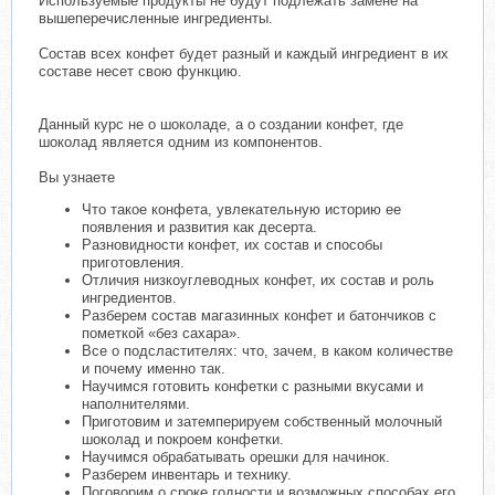
Используемые продукты не будут подлежать замене на
вышеперечисленные ингредиенты.
Состав всех конфет будет разный и каждый ингредиент в их
составе несет свою функцию.
Данный курс не о шоколаде, а о создании конфет, где
шоколад является одним из компонентов.
Вы узнаете
Что такое конфета, увлекательную историю ее
появления и развития как десерта.
Разновидности конфет, их состав и способы
приготовления.
Отличия низкоуглеводных конфет, их состав и роль
ингредиентов.
Разберем состав магазинных конфет и батончиков с
пометкой «без сахара».
Все о подсластителях: что, зачем, в каком количестве
и почему именно так.
Научимся готовить конфетки с разными вкусами и
наполнителями.
Приготовим и затемперируем собственный молочный
шоколад и покроем конфетки.
Научимся обрабатывать орешки для начинок.
Разберем инвентарь и технику.
Поговорим о сроке годности и возможных способах его