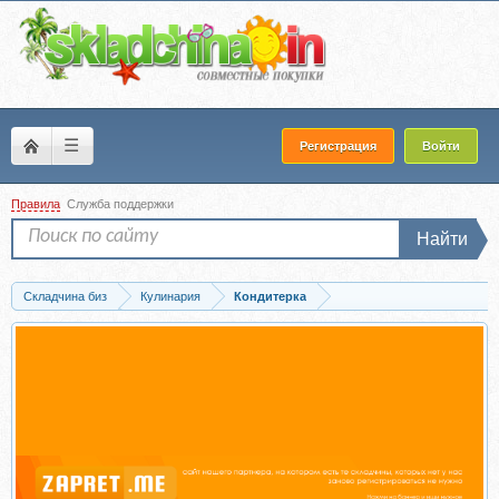
☰
Регистрация
Войти
Правила
Служба поддержки
Найти
Складчина биз
Кулинария
Кондитерка
Скачать [Школа Низкоуглеводных Десертов] Конфетница - курс по конфетам бе