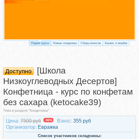
Редкие курсы
Новые складчины
Сборы взносов
Баланс и кешбек
[Школа
Доступно
Низкоуглеводных Десертов]
Конфетница - курс по конфетам
без сахара (ketocake39)
Тема в разделе "Кондитерка"
Цена:
7500 руб
-96%
Взнос:
355 руб
Организатор:
Евражкa
Список участников складчины: