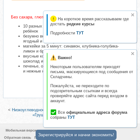
Без сахара, глютена и лактозы
На короткое время рассказываем где
достать
редкие курсы
10 разных и очень легких рецептов - справится даже
ребёнок
Подробности
ТУТ
безумно вкусные, очень вязкие фаджи: шоколадный,
ягодный и со вкусом печеньки
магкейки за 5 минут: синамон, клубника-голубика-
лимон и брауни
вкусные конфетки, как трюфель: со вкусом латте-
Важно!
шоколад и абрикосовая без абрикоса
печенье, от которого не оторваться: шоколадные кукис
Некоторым пользователям приходят
и нежные кокосанки
письма, маскирующиеся под сообщения от
Складчины.
Пожалуйста, не переходите по
подозрительным ссылкам и всегда
проверяйте адрес сайта перед входом в
аккаунт.
<
Низкоуглеводное мороженое (ketocake39)
|
Нарезное пирожное
Все
официальные адреса форума
«Грушевый твист» (Вера Никандрова)
>
собраны
ТУТ
Мобильная версия
Зарегистрируйся и начни экономить!
Обратная связь
Политика конфиденциальности