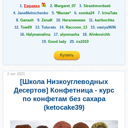
1.
Евражкa
2.
Margaret_07
3.
Strastimordasti
4.
JaneMelnichenko
5.
*Милая*
6.
xomka24
7.
IrinaTata
8.
Ganash
9.
ZenaK
10.
Наталимими
11.
karibochka
12.
Том69
13.
Tuturatu
14.
Raccoon_13
15.
vaeiya9696
16.
Halynamalina
17.
alyomasha
18.
Alinkovichh
19.
Good lady
20.
ira1010
Купить
2 окт 2021
[Школа Низкоуглеводных
Десертов] Конфетница - курс
по конфетам без сахара
(ketocake39)