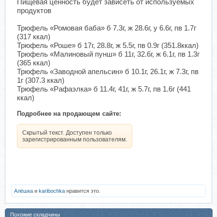
Пищевая ценность будет зависеть от используемых
продуктов
Трюфель «Ромовая баба» б 7.3г, ж 28.6г, у 6.6г, пв 1.7г
(317 ккал)
Трюфель «Роше» б 17г, 28.8г, ж 5.5г, пв 0.9г (351.8ккал)
Трюфель «Малиновый пунш» б 11г, 32.6г, ж 6.1г, пв 1.3г
(365 ккал)
Трюфель «Заводной апельсин» б 10.1г, 26.1г, ж 7.3г, пв
1г (307.3 ккал)
Трюфель «Рафаэлка» б 11.4г, 41г, ж 5.7г, пв 1.6г (441
ккал)
Подробнее на продающем сайте:
Скрытый текст. Доступен только
зарегистрированным пользователям.
Алёшка
и
karibochka
нравится это.
Похожие складчины