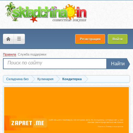
☰
Регистрация
Войти
Правила
Служба поддержки
Найти
Складчина биз
Кулинария
Кондитерка
Скачать [Школа Низкоуглеводных Десертов] НЕ Трюфель (ketocake39)