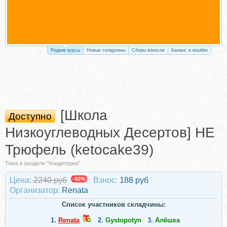
Редкие курсы
Новые складчины
Сборы взносов
Баланс и кешбек
[Школа
Доступно
Низкоуглеводных Десертов] НЕ
Трюфель (ketocake39)
Тема в разделе "Кондитерка"
Цена:
2240 руб
-92%
Взнос:
188 руб
Организатор:
Renata
Список участников складчины:
1.
Renata
2.
Gystopotyn
3.
Алёшка