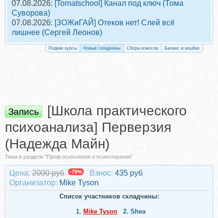
07.08.2026:
[Tomatschool] Канал под ключ (Тома
Суворова)
07.08.2026:
[ЗОЖиГАЙ] Отеков нет! Слей всё
лишнее (Сергей Леонов)
Редкие курсы
Новые складчины
Сборы взносов
Баланс и кешбек
[Школа практического
Запись
психоанализа] Перверзия
(Надежда Майн)
Тема в разделе "Проф.психология и психотерапия"
Цена:
2000 руб
-79%
Взнос:
435 руб
Организатор:
Mike Tyson
Список участников складчины:
1.
Mike Tyson
2.
Shea