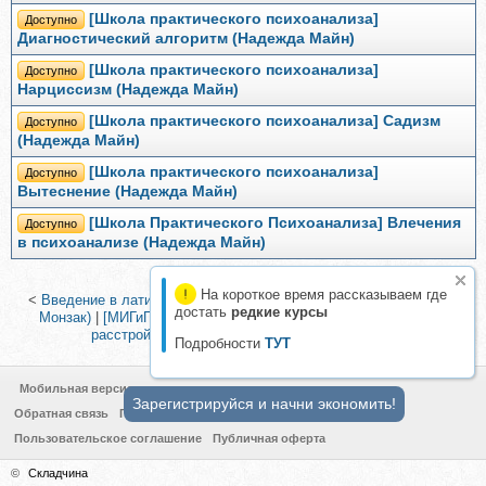
[Школа практического психоанализа]
Доступно
Диагностический алгоритм (Надежда Майн)
[Школа практического психоанализа]
Доступно
Нарциссизм (Надежда Майн)
[Школа практического психоанализа] Садизм
Доступно
(Надежда Майн)
[Школа практического психоанализа]
Доступно
Вытеснение (Надежда Майн)
[Школа Практического Психоанализа] Влечения
Доступно
в психоанализе (Надежда Майн)
На короткое время рассказываем где
<
Введение в латиноамериканскую школу психоанализа (Вивиан
достать
редкие курсы
Монзак)
|
[МИГиП] Гештальт-терапия в работе с клиническими
расстройствами, 2019 (Александр Еремеев)
>
Подробности
ТУТ
Мобильная версия
Зарегистрируйся и начни экономить!
Обратная связь
Политика конфиденциальности
Пользовательское соглашение
Публичная оферта
©
Складчина