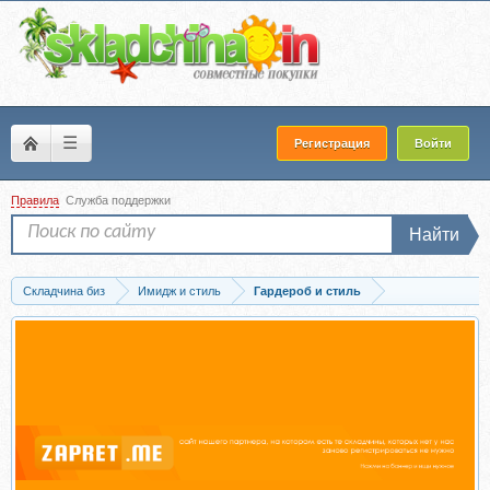
☰
Регистрация
Войти
Правила
Служба поддержки
Найти
Складчина биз
Имидж и стиль
Гардероб и стиль
Скачать [Школа Шопинга] Закрытый клуб ШШ ПерепроШШивка 3.0. Архитектура..