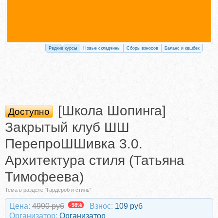
Редкие курсы
Новые складчины
Сборы взносов
Баланс и кешбек
[Школа Шопинга]
Доступно
Закрытый клуб ШШ
ПерепроШШивка 3.0.
Архитектура стиля (Татьяна
Тимофеева)
Тема в разделе "Гардероб и стиль"
Цена:
4990 руб
-98%
Взнос:
109 руб
Организатор:
Организатор