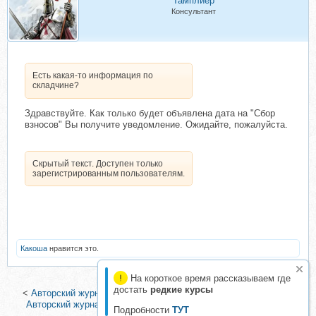
Тамплиер
Консультант
Есть какая-то информация по
складчине?
Здравствуйте. Как только будет объявлена дата на "Сбор
взносов" Вы получите уведомление. Ожидайте, пожалуйста.
Скрытый текст. Доступен только
зарегистрированным пользователям.
Какоша
нравится это.
На короткое время рассказываем где
достать
редкие курсы
<
Авторский журнал «Полли». Февраль 2026 (Полли Рыжова)
|
Авторский журнал «Полли». Декабрь 2025 (Полли Рыжова)
>
Подробности
ТУТ