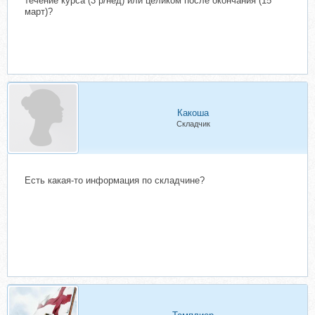
течение курса (3 р/нед) или целиком после окончания (15
март)?
Какоша
Складчик
Есть какая-то информация по складчине?