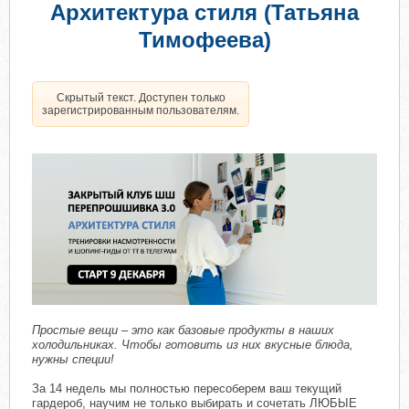
60.
seagull09
61.
Frustikk
62.
Sweater
63.
Druzhinina_A
Архитектура стиля (Татьяна
64.
Volt88
Тимофеева)
Скрытый текст. Доступен только
зарегистрированным пользователям.
Простые вещи – это как базовые продукты в наших
холодильниках. Чтобы готовить из них вкусные блюда,
нужны специи!
За 14 недель мы полностью пересоберем ваш текущий
гардероб, научим не только выбирать и сочетать ЛЮБЫЕ