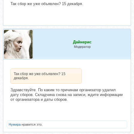
ничего не нужно, т.к. взнос еще не
Так сбор же уже объявлен? 15 декабря.
сформирован. Переходом на
следующий этап – «Сбор взносов» –
будет день объявления даты сборов.
Более подробно об этапах складчин
можно узнать здесь:
Скрытый текст. Доступен только
зарегистрированным
Дайнерис
пользователям.
Модератор
Так сбор же уже объявлен? 15
декабря.
Нажмите, чтобы раскрыть...
Здравствуйте. По каким то причинам организатор удалил
дату сборов. Складчина снова на записи, ждите информации
от организатора и даты сборов.
Нумира
нравится это.