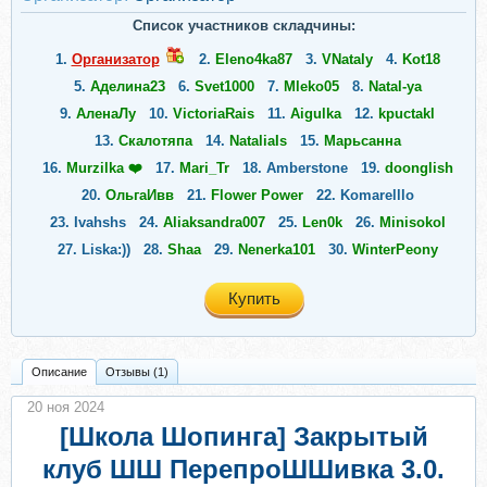
Список участников складчины:
1.
Организатор
2.
Eleno4ka87
3.
VNataly
4.
Kot18
5.
Аделина23
6.
Svet1000
7.
Mleko05
8.
Natal-ya
9.
АленаЛу
10.
VictoriaRais
11.
Aigulka
12.
kpuctakl
13.
Скалотяпа
14.
NataliaIs
15.
Марьсанна
16.
Murzilka ❤️
17.
Mari_Tr
18.
Amberstone
19.
doonglish
20.
ОльгаИвв
21.
Flower Power
22.
Komarelllo
23.
Ivahshs
24.
Aliaksandra007
25.
Len0k
26.
Minisokol
27.
Liska:))
28.
Shaa
29.
Nenerka101
30.
WinterPeony
31.
Olisena
32.
tsvetkova501
33.
Regina_Lancaster
Купить
34.
Тинета
35.
Peekaboo
36.
Irina1984
37.
Alissa58
38.
Tanyazoloto
39.
VanGogh
40.
Alize555
41.
Elga
42.
alisa_84
43.
Setla
44.
LaKondra
45.
Shanti34
Описание
Отзывы (1)
46.
Emilyy
47.
Limallina
48.
Squeamish49
49.
Brethil555
20 ноя 2024
50.
Diana_di_8
51.
АленаКоваль39
52.
Natalka23
[Школа Шопинга] Закрытый
53.
Kisa_Murashvili
54.
Ramaria
55.
Turbina
клуб ШШ ПерепроШШивка 3.0.
56.
Renatakarpova
57.
Кида
58.
Foxie
59.
Jane2410