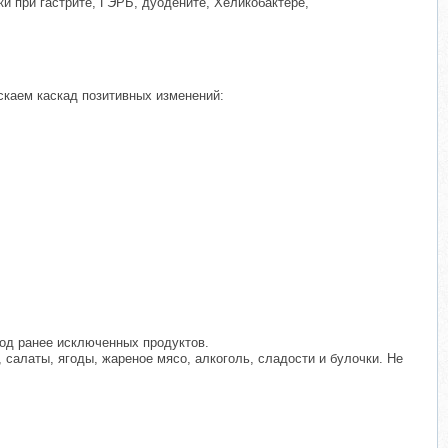
и при гастрите, ГЭРБ, дуодените, Хеликобактере,
каем каскад позитивных изменений:
од ранее исключенных продуктов.
 салаты, ягоды, жареное мясо, алкоголь, сладости и булочки. Не