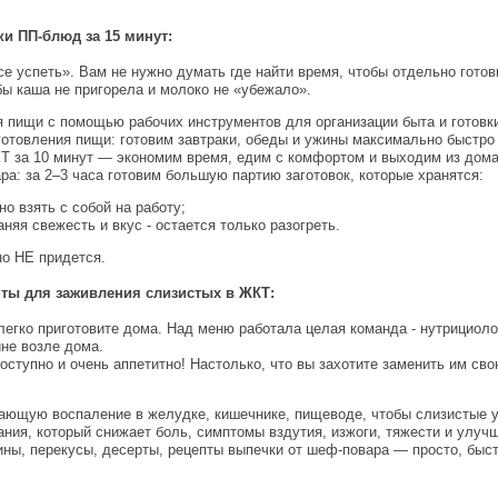
ки ПП-блюд за 15 минут:
се успеть». Вам не нужно думать где найти время, чтобы отдельно готов
обы каша не пригорела и молоко не «убежало».
пищи с помощью рабочих инструментов для организации быта и готовки (
товления пищи: готовим завтраки, обеды и ужины максимально быстро (!
КТ за 10 минут — экономим время, едим с комфортом и выходим из дома
а: за 2–3 часа готовим большую партию заготовок, которые хранятся:
о взять с собой на работу;
няя свежесть и вкус - остается только разогреть.
но НЕ придется.
ты для заживления слизистых в ЖКТ:
гко приготовите дома. Над меню работала целая команда - нутрициолог
ине возле дома.
оступно и очень аппетитно! Настолько, что вы захотите заменить им св
ающую воспаление в желудке, кишечнике, пищеводе, чтобы слизистые у
ния, который снижает боль, симптомы вздутия, изжоги, тяжести и улуч
ины, перекусы, десерты, рецепты выпечки от шеф-повара — просто, быстр