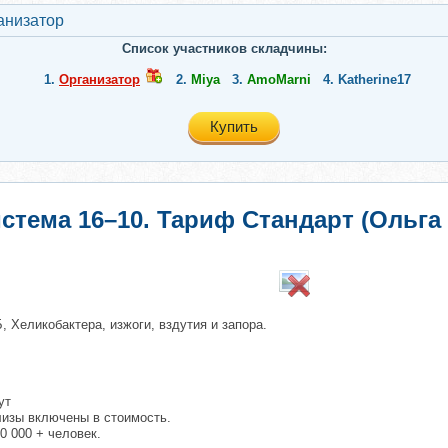
анизатор
Список участников складчины:
1.
Организатор
2.
Miya
3.
AmoMarni
4.
Katherine17
Купить
стема 16–10. Тариф Стандарт (Ольга
, Хеликобактера, изжоги, вздутия и запора.
ут
изы включены в стоимость.
0 000 + человек.