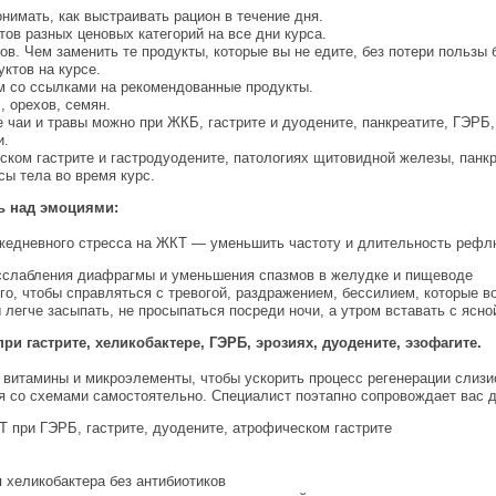
нимать, как выстраивать рацион в течение дня.
тов разных ценовых категорий на все дни курса.
в. Чем заменить те продукты, которые вы не едите, без потери пользы 
ктов на курсе.
м со ссылками на рекомендованные продукты.
 орехов, семян.
е чаи и травы можно при ЖКБ, гастрите и дуодените, панкреатите, ГЭР
и.
еском гастрите и гастродуодените, патологиях щитовидной железы, па
ы тела во время курс.
ь над эмоциями:
жедневного стресса на ЖКТ — уменьшить частоту и длительность рефл
сслабления диафрагмы и уменьшения спазмов в желудке и пищеводе
о, чтобы справляться с тревогой, раздражением, бессилием, которые в
 легче засыпать, не просыпаться посреди ночи, а утром вставать с ясно
и гастрите, хеликобактере, ГЭРБ, эрозиях, дуодените, эзофагите.
витамины и микроэлементы, чтобы ускорить процесс регенерации слизи
ся со схемами самостоятельно. Специалист поэтапно сопровождает вас д
 при ГЭРБ, гастрите, дуодените, атрофическом гастрите
 хеликобактера без антибиотиков