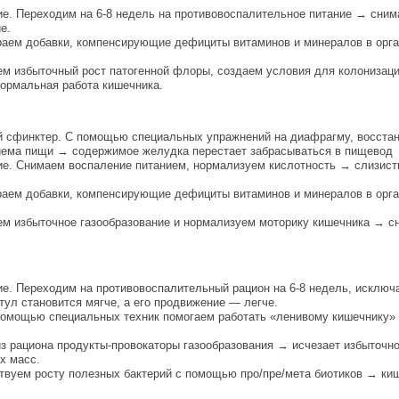
ие. Переходим на 6-8 недель на противовоспалительное питание → сни
е.
раем добавки, компенсирующие дефициты витаминов и минералов в орга
ем избыточный рост патогенной флоры, создаем условия для колонизаци
нормальная работа кишечника.
й сфинктер. С помощью специальных упражнений на диафрагму, восста
риема пищи → содержимое желудка перестает забрасываться в пищевод
ие. Снимаем воспаление питанием, нормализуем кислотность → слизисты
раем добавки, компенсирующие дефициты витаминов и минералов в орга
яем избыточное газообразование и нормализуем моторику кишечника → с
ие. Переходим на противовоспалительный рацион на 6-8 недель, исклю
ул становится мягче, а его продвижение — легче.
помощью специальных техник помогаем работать «ленивому кишечнику» н
из рациона продукты-провокаторы газообразования → исчезает избыточно
х масс.
твуем росту полезных бактерий с помощью про/пре/мета биотиков → киш