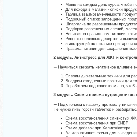
Меню на каждый день курса, чтобы по
Для похода в магазин - списки продук
Таблица взаимозаменяемости продукто
Подробный список запрещенных проду
Шпаргалка по разрешенным продукта
Подборка разрешенных специй, масел,
Напитки на правильном питании: каки
Рецепты полезных десертов и выпечк
5 инструкций по питанию при: хронич
Правила питания для сохранения масс
2 модуль. Антистресс для ЖКТ и контрол
➞ Научиться снижать негативное влияние е
Освоим дыхательные техники для ра
Внедрим ежедневные практики для тог
Поработаем над качеством сна, чтобы
3 модуль. Схемы приема нутрицевтиков пр
➞ Подключаем к нашему протоколу питания 
Не нужно пить горсти таблеток и разбирать
Схема восстановления слизистых ЖКТ
Схема восстановления при СИБР
Схема добавок при Хеликобактере
Альтернативная схема для выведения