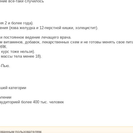
ение все-таки случилось
я 2 и более года).
ния (язва желудка и 12-перстной кишки, холецистит).
 и постоянное ведение лечащего врача.
 витаминов, добавок, лекарственных схем и не готовы менять свое пита
НЯК.
 курс тоже нельзя).
 массы тела менее 18).
д-Пью.
сшей категории
олении
 аудиторией более 400 тыс. человек
рованным пользователям.