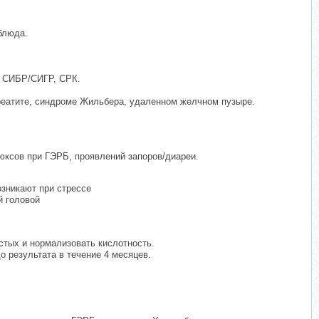
блюда.
Б, СИБР/СИГР, СРК.
нкреатите, синдроме Жильбера, удаленном желчном пузыре.
юксов при ГЭРБ, проявлений запоров/диареи.
озникают при стрессе
й головой
стых и нормализовать кислотность.
о результата в течение 4 месяцев.