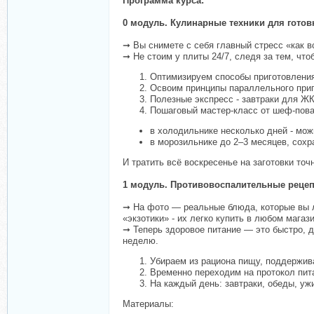
Программа курса:
0 модуль. Кулинарные техники для готов
➞ Вы снимете с себя главный стресс «как в
➞ Не стоим у плиты 24/7, следя за тем, чт
Оптимизируем способы приготовления 
Освоим принципы параллельного приго
Полезные экспресс - завтраки для Ж
Пошаговый мастер-класс от шеф-повар
в холодильнике несколько дней - можн
в морозильнике до 2–3 месяцев, сохра
И тратить всё воскресенье на заготовки точ
1 модуль. Противовоспалительные рецеп
➞ На фото — реальные блюда, которые вы ле
«экзотики» - их легко купить в любом магаз
➞ Теперь здоровое питание — это быстро, д
неделю.
Убираем из рациона пищу, поддержив
Временно переходим на протокол пита
На каждый день: завтраки, обеды, уж
Материалы: