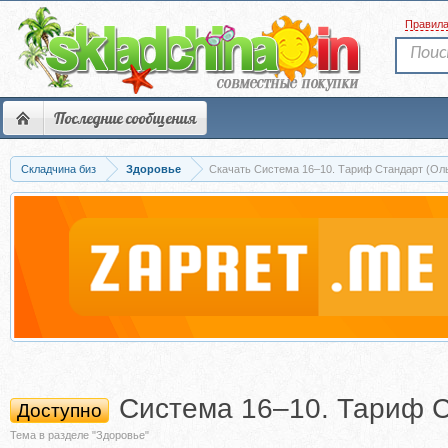
Правил
Последние сообщения
Складчина биз
Здоровье
Скачать Система 16–10. Тариф Стандарт (Ол
Система 16–10. Тариф С
Доступно
Тема в разделе "Здоровье"