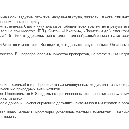
ные боли, вздутие, отрыжка, нарушения стула, тяжесть, изжога, слизь/к
ниям – и так по кругу.
 в лечении. Сдали кучу анализов, обошли всех врачей, но в результат
стоянно принимаете: ИПП («Омез», «Нексиум», «Париет» и др.), слабите
и 1–5. Вместо удовольствия от еды — однообразный рацион, на котором
убляются и множатся. Вы видите, что дальше тянуть нельзя. Организм с
екарство. Вы перепробовали множество препаратов, но эффект был недо
ления - хеликобактер. Пропиваем назначенную вам медикаментозную те
помощью природных антибиотиков.
ие. Переходим на 6–8 недель на противовоспалительное питание → сни
навливаться.
раем добавки, компенсирующие дефициты витаминов и минералов в орга
навливаем баланс микрофлоры, укрепляем местный иммунитет → Хелико
 витамины.