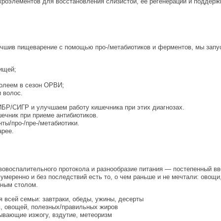
роэлементов для восстановления слизистой, ее регенерации и поддержк
чшив пищеварение с помощью про-/метабиотиков и ферментов, мы запус
ищей;
олеем в сезон ОРВИ;
 волос.
БР/СИГР и улучшаем работу кишечника при этих диагнозах.
ечник при приеме антибиотиков.
ты/про-/пре-/метабиотики.
арее.
овоспалительного протокола и разнообразие питания — постепенный вв
меренно и без последствий есть то, о чем раньше и не мечтали: овощи,
чным столом.
я всей семьи: завтраки, обеды, ужины, десерты
в, овощей, полезных/правильных жиров
ывающие изжогу, вздутие, метеоризм