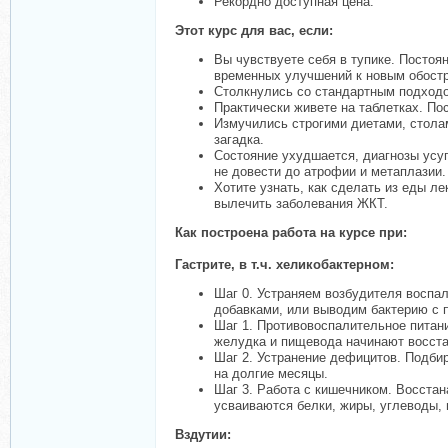
Рекордно доступная цена.
Этот курс для вас, если:
Вы чувствуете себя в тупике. Постоян
временных улучшений к новым обостре
Столкнулись со стандартным подходом
Практически живете на таблетках. По
Измучились строгими диетами, столам
загадка.
Состояние ухудшается, диагнозы усуг
не довести до атрофии и метаплазии.
Хотите узнать, как сделать из еды л
вылечить заболевания ЖКТ.
Как построена работа на курсе при:
Гастрите, в т.ч. хеликобактерном:
Шаг 0. Устраняем возбудителя воспа
добавками, или выводим бактерию с 
Шаг 1. Противовоспалительное питан
желудка и пищевода начинают восста
Шаг 2. Устранение дефицитов. Подби
на долгие месяцы.
Шаг 3. Работа с кишечником. Восста
усваиваются белки, жиры, углеводы,
Вздутии: