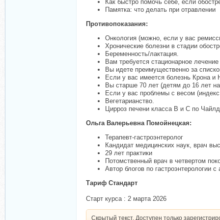
Как быстро помочь себе, если обостр
Памятка: что делать при отравлении
Противопоказания:
Онкология (можно, если у вас ремисси
Хронические болезни в стадии обостре
Беременность/лактация.
Вам требуется стационарное лечение
Вы идете преимущественно за списком
Если у вас имеется болезнь Крона и 
Вы старше 70 лет (детям до 16 лет на
Если у вас проблемы с весом (индекс
Вегетарианство.
Цирроз печени класса В и С по Чайл
Ольга Валерьевна Помойнецкая:
Терапевт-гастроэнтеролог
Кандидат медицинских наук, врач вы
29 лет практики
Потомственный врач в четвертом пок
Автор блогов по гастроэнтерологии с
Тариф Стандарт
Старт курса : 2 марта 2026
Скрытый текст. Доступен только зарегистри