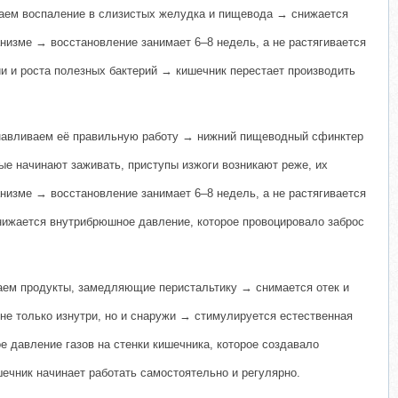
маем воспаление в слизистых желудка и пищевода → снижается
низме → восстановление занимает 6–8 недель, а не растягивается
и и роста полезных бактерий → кишечник перестает производить
навливаем её правильную работу → нижний пищеводный сфинктер
е начинают заживать, приступы изжоги возникают реже, их
низме → восстановление занимает 6–8 недель, а не растягивается
нижается внутрибрюшное давление, которое провоцировало заброс
чаем продукты, замедляющие перистальтику → снимается отек и
е только изнутри, но и снаружи → стимулируется естественная
е давление газов на стенки кишечника, которое создавало
ечник начинает работать самостоятельно и регулярно.