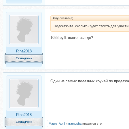
leny сказал(а):
Подскажите, сколько будет стоить для участн
1088 руб. всего, вы где?
Rina2018
Один из самых полезных коучей по продажа
Rina2018
Magic_April
и
trampsha
нравится это.