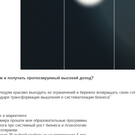
ем и получать прогнозируемый высокий доход?
людям красиво выходить из ограничений и бережно возвращать свою собс
одаря трансформации мышления и систематизации бизнеса"
х и маркетинге
ан мира прошли мои образовательные программы
лога про системный рост бизнеса и психологию
хотерапии
осит 36 рублей стабильно на протяжении 4 лет