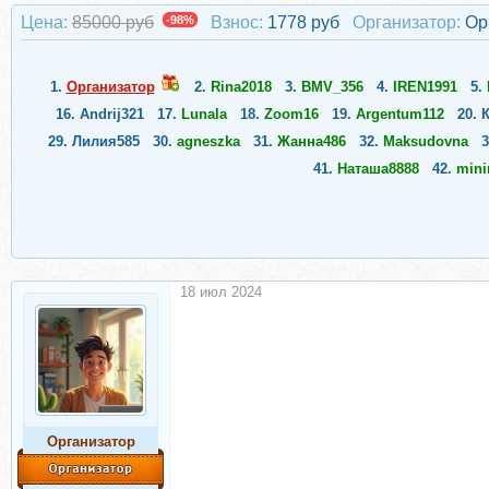
Цена:
85000 руб
-98%
Взнос:
1778 руб
Организатор:
Ор
1.
Организатор
2.
Rina2018
3.
BMV_356
4.
IREN1991
5.
16.
Andrij321
17.
Lunala
18.
Zoom16
19.
Argentum112
20.
29.
Лилия585
30.
agneszka
31.
Жанна486
32.
Maksudovna
3
41.
Наташа8888
42.
mini
18 июл 2024
Организатор