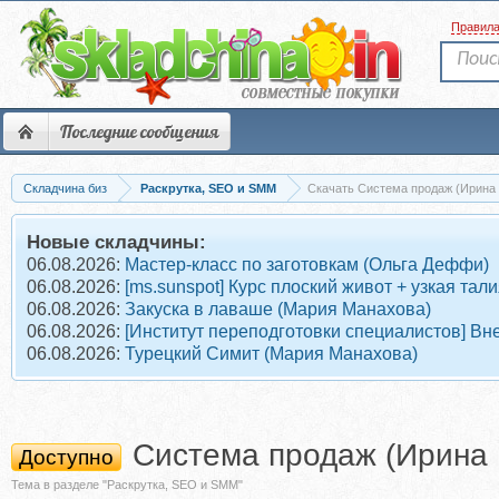
Правил
Последние сообщения
Складчина биз
Раскрутка, SEO и SMM
Скачать Система продаж (Ирина
Новые складчины:
06.08.2026:
Мастер-класс по заготовкам (Ольга Деффи)
06.08.2026:
[ms.sunspot] Курс плоский живот + узкая тал
06.08.2026:
Закуска в лаваше (Мария Манахова)
06.08.2026:
[Институт переподготовки специалистов] Вн
06.08.2026:
Турецкий Симит (Мария Манахова)
Система продаж (Ирина 
Доступно
Тема в разделе "Раскрутка, SEO и SMM"