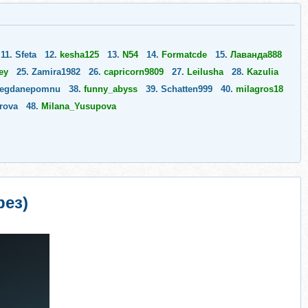
11.
Sfeta
12.
kesha125
13.
N54
14.
Formatcde
15.
Лаванда888
ey
25.
Zamira1982
26.
capricorn9809
27.
Leilusha
28.
Kazulia
egdanepomnu
38.
funny_abyss
39.
Schatten999
40.
milagros18
rova
48.
Milana_Yusupova
рез)