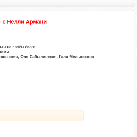
с с Нелли Армани
ьги на своём блоге.
тами
:
Сташкевич, Оля Сабылинская, Галя Мельникова