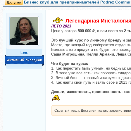
Бизнес клуб для предпринимателей Podrez Commun
Доступно
Легендарная Инсталогия
ЛЕТО 2023
Цена у автора
500 000 ₽
, а вам всего за
2 т
Это
лучший курс по личному бренду и за
Место, где каждый год собираются студенты
Больше этого продукта не будет, это посл
Leo.
Саша Митрошина, Нелли Армани, Леша Сы
Что будет на курсе:
1. Как перестать быть умным, но бедным: м
2. В тебе уже все есть: как побороть синдр
3. Личный блог — главный инструмент дост
4. Как найти свой путь и взять свое в 2023 г
Деньги, известность, проявленность: ка
Скрытый текст. Доступен только зарегистри