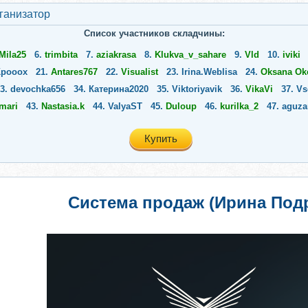
ганизатор
Список участников складчины:
Mila25
6.
trimbita
7.
aziakrasa
8.
Klukva_v_sahare
9.
Vld
10.
iviki
Крооох
21.
Antares767
22.
Visualist
23.
Irina.Weblisa
24.
Oksana Ok
3.
devochka656
34.
Катерина2020
35.
Viktoriyavik
36.
VikaVi
37.
Vs
mari
43.
Nastasia.k
44.
ValyaST
45.
Duloup
46.
kurilka_2
47.
aguza
Купить
Система продаж (Ирина Под