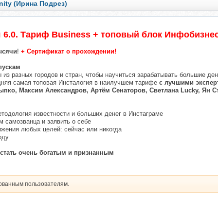
ity (Ирина Подрез)
 6.0. Тариф Business + топовый блок Инфобизне
ысячи
!
+ Сертификат о прохождении!
пускам
 из разных городов и стран, чтобы научиться зарабатывать большие ден
едняя самая топовая Инсталогия в наилучшем тарифе
с лучшими экспер
пко, Максим Александров, Артём Сенаторов, Светлана Lucky, Ян 
етодология известности и больших денег в Инстаграме
ом самозванца и заявить о себе
ижения любых целей: сейчас или никогда
оду
к стать очень богатым и признанным
рованным пользователям.