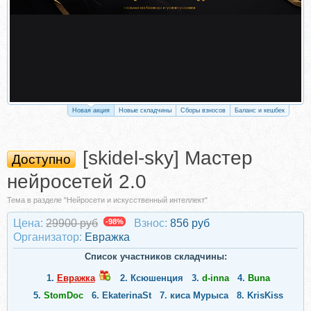
Новая акция
Новые складчины
Сборы взносов
Баланс и кешбек
[skidel-sky] Мастер
Доступно
нейросетей 2.0
Тема в разделе "Нейросети и искусственный интеллект"
Цена:
29900 руб
-98%
Взнос:
856 руб
Организатор:
Евражкa
Список участников складчины:
1.
Евражкa
2.
Ксюшенция
3.
d-inna
4.
Buna
5.
StomDoc
6.
EkaterinaSt
7.
киса Мурыса
8.
KrisKiss