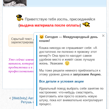
Приветствую тебя
гость
, присоединяйся
(
выдача материала после оплаты
)
Сегодня — Международный день
Скрытый текст. Доступен только
кошек!
зарегистрированным пользователям.
Кошка никогда не спрашивает себя: «А
достаточно ли полезно я провожу этот
вечер?» Она просто находит самое
Уже сейчас именно работа с нейросетями становится ключевым
удобное место и живёт свою лучшую
навыком, который открывает тысячи дверей в бизнесе, карьере,
жизнь. Уважаем.
продвижении и в жизни. А в 2025 году это станет вопросом
Мы тоже решили немного приблизиться к
профессионального «выживания».
этому уровню дзена и
запускаем Акцию.
Все детали и условия акции
Идеальный повод выбрать себе занятие по
настроению: что-нибудь смастерить,
приготовить или просто освоить новую
<
[Web3nity] Автоматизация 2.0. Тариф Самоучка
|
[Фотобал]
штуку, пока кот внимательно контролирует
Ретушь с помощью нейросетей (Лиза Свет)
>
процесс.