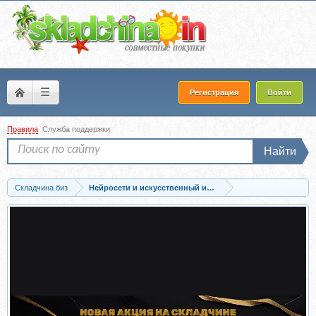
☰
Регистрация
Войти
Правила
Служба поддержки
Найти
Складчина биз
Нейросети и искусственный интеллект
Скачать [skidel-sky] Мастер нейросетей 2.0