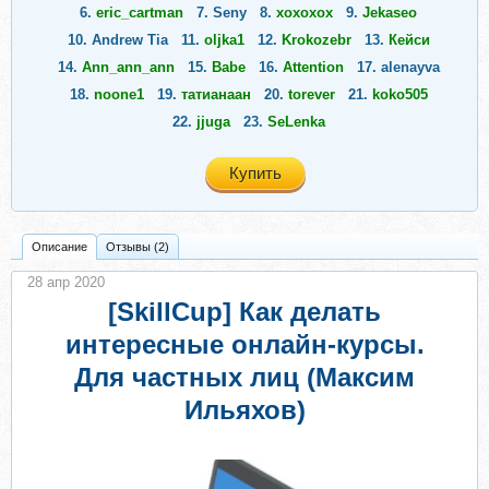
6.
eric_cartman
7.
Seny
8.
xoxoxox
9.
Jekaseo
10.
Andrew Tia
11.
oljka1
12.
Krokozebr
13.
Кейси
14.
Ann_ann_ann
15.
Babe
16.
Attention
17.
alenayva
18.
noone1
19.
татианаан
20.
torever
21.
koko505
22.
jjuga
23.
SeLenka
Купить
Описание
Отзывы (2)
28 апр 2020
[SkillCup] Как делать
интересные онлайн-курсы.
Для частных лиц (Максим
Ильяхов)