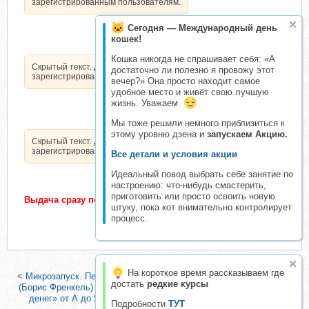
зарегистрированным пользователям.
Сегодня — Международный день
кошек!
Кошка никогда не спрашивает себя: «А
Скрытый текст. Доступен только
достаточно ли полезно я провожу этот
зарегистрированным пользователям.
вечер?» Она просто находит самое
удобное место и живёт свою лучшую
жизнь. Уважаем.
Мы тоже решили немного приблизиться к
этому уровню дзена и
запускаем Акцию.
Скрытый текст. Доступен только
зарегистрированным пользователям.
Все детали и условия акции
Идеальный повод выбрать себе занятие по
настроению: что-нибудь смастерить,
приготовить или просто освоить новую
Выдача сразу после подтверждения оплаты
штуку, пока кот внимательно контролирует
процесс.
На короткое время рассказываем где
<
Микрозапуск. Первые деньги без вебинаров. Тариф - Вип пакет
достать
редкие курсы
(Борис Френкель)
|
Инфобизнес в теме «Психология и эзотерика
денег» от А до Я. Тариф Стандарт (Сергей Загородников)
>
Подробности
ТУТ