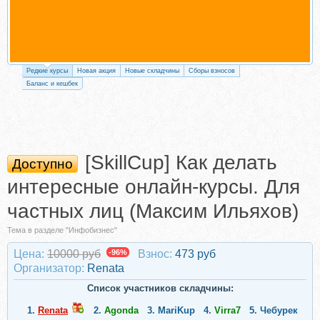
Редкие курсы
Новая акция
Новые складчины
Сборы взносов
Баланс и кешбек
[SkillCup] Как делать
Доступно
интересные онлайн-курсы. Для
частных лиц (Максим Ильяхов)
Тема в разделе "Инфобизнес"
Цена:
10000 руб
-96%
Взнос:
473 руб
Организатор:
Renata
Список участников складчины:
1.
Renata
2.
Agonda
3.
MariKup
4.
Virra7
5.
Чебурек