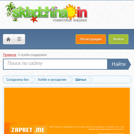
☰
Регистрация
Войти
Правила
Служба поддержки
Найти
Складчина биз
Хобби и рукоделие
Шитье
Запись [Skroila] Жилет Дарзи 9032. Размер 40-60. Рост 162-166