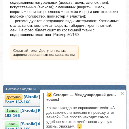
содержанием натуральных (шерсть, шелк, хлопок, лен);
искусственных (вискоза); смешанных (шерсть + шелк,
шерсть + полиэстер, хлопок + вискоза и пр.) и синтетических
волокон (полиэстер, полиэстер + эластан);
— рекомендуются следующие виды материалов: Костюмные
с эластаном, костюмная шерсть, габардин, креп плотный,
лен. На фото Жилет сшит из костюмной ткани с
содержанием эластана. Размер 50/160
Скрытый текст. Доступен только
зарегистрированным пользователям.
Похожие складчины
Сегодня — Международный день
[Skroila] Сарафан Blynita 9012. Размер 40-60.
Доступно
кошек!
Рост 162-166
Кошка никогда не спрашивает себя: «А
[Skroila] Кардиган Митта 9040. Размер 40-60. Рост
Запись
достаточно ли полезно я провожу этот
162-166
вечер?» Она просто находит самое
удобное место и живёт свою лучшую
[Skroila] Футболка Ivada Sleeve 9016. Размер 40-60.
Запись
жизнь. Уважаем.