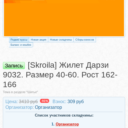
Редкие курсы
Новая акция
Новые складчины
Сборы взносов
Баланс и кешбек
[Skroila] Жилет Дарзи
Запись
9032. Размер 40-60. Рост 162-
166
Тема в разделе "Шитье"
Цена:
3410 руб
-91%
Взнос:
309 руб
Организатор:
Организатор
Список участников складчины:
1.
Организатор