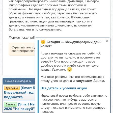
как перепрограммировать мышление (Джиканди, Синсеро).
Инфографика сделает сложные темы простыми и
понятными. Это идеальный подарок для всех, кто хочет
обрести финансовую свободу, перестать беспокоиться о
деньгах и начать жить так, как хочется. Финансовая
грамотность, инвестиции для начинающих, как копить
деньги, управление личными финансами, психология
богатства, книги по саморазвитию.
Формат: скан pdf
Сегодня — Международный день
кошек!
Скрытый текст. Доступен только
зарегистрированным пользователям.
Кошка никогда не спрашивает себя: «А
достаточно ли полезно я провожу этот
вечер?» Она просто находит самое
удобное место и живёт свою лучшую
жизнь. Уважаем.
Мы тоже решили немного приблизиться к
этому уровню дзена и
запускаем Акцию.
Похожие складчины
[Smart Reading] Где взять деньги на мечту.
Все детали и условия акции
Доступно
Визуальный гид по финансовой грамотности для
Идеальный повод выбрать себе занятие по
подростка
настроению: что-нибудь смастерить,
приготовить или просто освоить новую
[Smart Reading] Умный календарь Smart Reading
Запись
штуку, пока кот внимательно контролирует
2026 "Не психуй"
процесс.