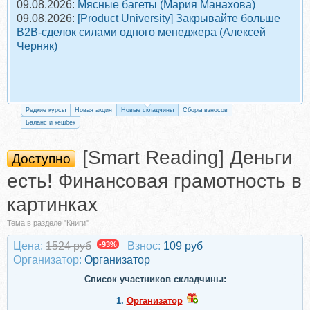
09.08.2026:
Мясные багеты (Мария Манахова)
09.08.2026:
[Product University] Закрывайте больше
B2B-сделок силами одного менеджера (Алексей
Черняк)
Редкие курсы
Новая акция
Новые складчины
Сборы взносов
Баланс и кешбек
[Smart Reading] Деньги
Доступно
есть! Финансовая грамотность в
картинках
Тема в разделе "Книги"
Цена:
1524 руб
-93%
Взнос:
109 руб
Организатор:
Организатор
Список участников складчины:
1.
Организатор