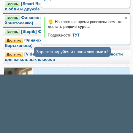
[Smart Reading] Отношения. Визуальный гид по
Запись
любви и дружбе
Финансовая грамотность. Тариф Вип (Михаил
Запись
На короткое время рассказываем где
Христосенко)
достать
редкие курсы
[Stepik] Финансовая грамотность (Илья Иванов)
Запись
Подробности
ТУТ
Финансовая грамотность для детей (Юлия
Доступно
Варыханова)
Зарегистрируйся и начни экономить!
[Videouroki] Основы финансовой грамотности
Доступно
для начальных классов
Организатор
Организатор складчин
Уведомляем вас о начале сбора взносов.
Цена продукта: 1524 руб. Взнос с каждого участника: 109
руб.
Кол-во участников в основном списке: 1 чел.