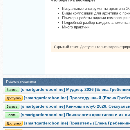
Что будет на вебинаре?
Визуальные инструменты архетипа Э
Виды композиции для архетипа с при
Примеры работы видами композиции в
Подробный разбор каждого элемента 
Много практики
Скрытый текст. Доступен только зарегистри
Похожие складчины
[smartgarderobonline] Мудрец. 2026 (Елена Гребенни
Запись
[smartgarderobonline] Простодушный (Елена Гребе
Доступно
[smartgarderobonline] Книжный клуб 2026. Сексуаль
Запись
[smartgarderobonline] Психология архетипов и их в
Запись
[smartgarderobonline] Правитель (Елена Гребенник
Доступно