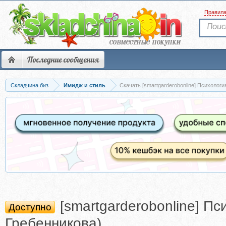
Правил
Последние сообщения
Складчина биз
Имидж и стиль
Скачать [smartgarderobonline] Психологи
[smartgarderobonline] П
Доступно
Гребенникова)