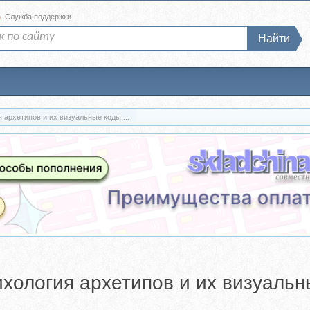
а
Служба поддержки
Найти
я архетипов и их визуальные коды....
сихология архетипов и их визуальн