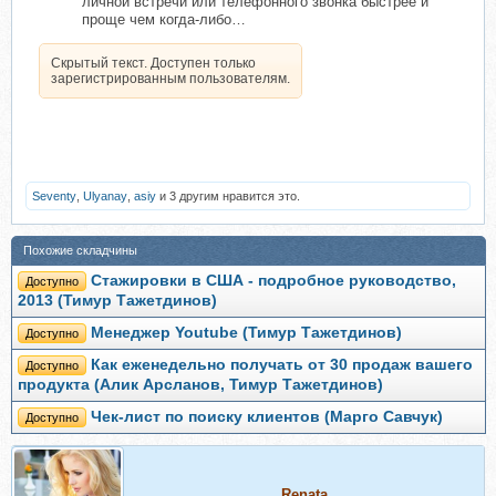
личной встречи или телефонного звонка быстрее и
проще чем когда-либо…
Скрытый текст. Доступен только
зарегистрированным пользователям.
Seventy
,
Ulyanay
,
asiy
и 3 другим нравится это.
Похожие складчины
Стажировки в США - подробное руководство,
Доступно
2013 (Тимур Тажетдинов)
Менеджер Youtube (Тимур Тажетдинов)
Доступно
Как еженедельно получать от 30 продаж вашего
Доступно
продукта (Алик Арсланов, Тимур Тажетдинов)
Чек-лист по поиску клиентов (Марго Савчук)
Доступно
Renata