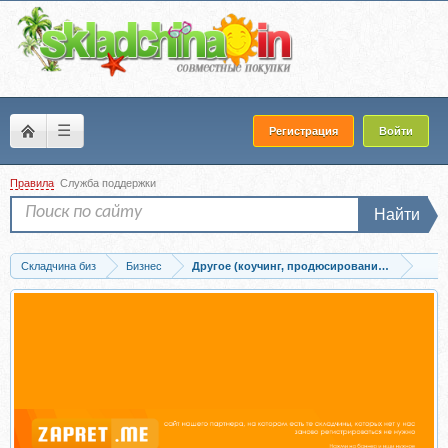
☰
Регистрация
Войти
Правила
Служба поддержки
Найти
Складчина биз
Бизнес
Другое (коучинг, продюсирование, сетевой б
Скачать [SMM Academy] Тренды 2018. Чек-листы по продажам (Тимур Тажетдино