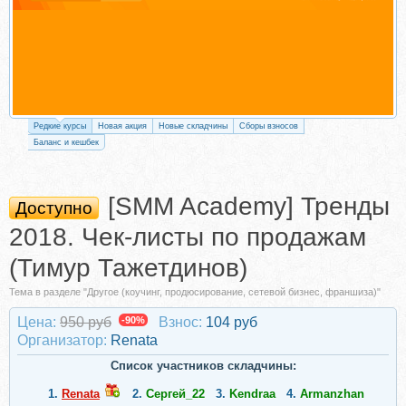
Редкие курсы
Новая акция
Новые складчины
Сборы взносов
Баланс и кешбек
[SMM Academy] Тренды
Доступно
2018. Чек-листы по продажам
(Тимур Тажетдинов)
Тема в разделе "Другое (коучинг, продюсирование, сетевой бизнес, франшиза)"
Цена:
950 руб
-90%
Взнос:
104 руб
Организатор:
Renata
Список участников складчины:
1.
Renata
2.
Сергей_22
3.
Kendraa
4.
Armanzhan