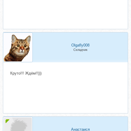
Olgafly008
Складчик
Круто!!! Ждём!!)))
Анастаися