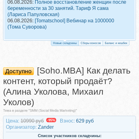
06.08.2026:
Полное восстановление женщин после
беременности за 30 занятий. Тариф Я сама
(Лариса Папуловская)
06.08.2026:
[Tomatschool] Вебинар на 1000000
(Тома Суворова)
Новые складчины
Сборы взносов
Баланс и кешбек
[Soho.MBA] Как делать
Доступно
контент, который продаёт?
(Алина Уколова, Михаил
Уколов)
Тема в разделе "SMM (Social Media Marketing)"
Цена:
10990 руб
-95%
Взнос:
629 руб
Организатор:
Zander
Список участников складчины: