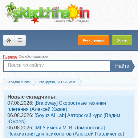
☰
Регистрация
Войти
Правила
Служба поддержки
Найти
Складчина биз
Раскрутка, SEO и SMM
SMM (Social Media Marketing)
Скачать [Soho.MBA] Как делать контент, кото
Новые складчины:
07.08.2026:
[Braidway] Скоростные техники
плетения (Алексей Хазов)
06.08.2026:
[Soyuz AI Lab] Авторский курс (Вадим
Юмаев)
06.08.2026:
[МГУ имени М. В. Ломоносова]
Психиатрия для психологов (Алексей Павличенко)