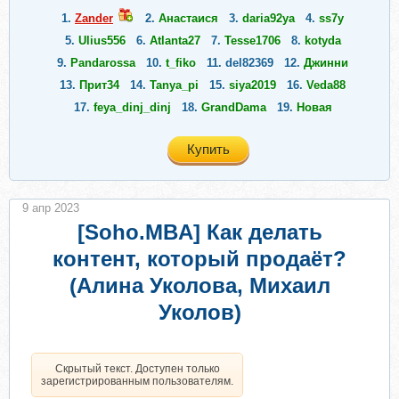
1.
Zander
2.
Анастаися
3.
daria92ya
4.
ss7y
5.
Ulius556
6.
Atlanta27
7.
Tesse1706
8.
kotyda
9.
Pandarossa
10.
t_fiko
11.
del82369
12.
Джинни
13.
Прит34
14.
Tanya_pi
15.
siya2019
16.
Veda88
17.
feya_dinj_dinj
18.
GrandDama
19.
Новая
Купить
9 апр 2023
[Soho.MBA] Как делать
контент, который продаёт?
(Алина Уколова, Михаил
Уколов)
Скрытый текст. Доступен только
зарегистрированным пользователям.