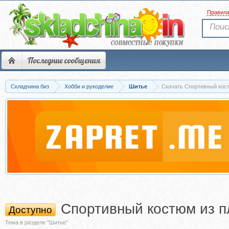
Правил
Последние сообщения
Складчина биз
Хобби и рукоделие
Шитье
Скачать Спортивный кост
Спортивный костюм из п
Доступно
Тема в разделе "Шитье"