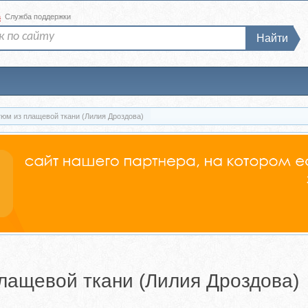
а
Служба поддержки
Найти
юм из плащевой ткани (Лилия Дроздова)
лащевой ткани (Лилия Дроздова)