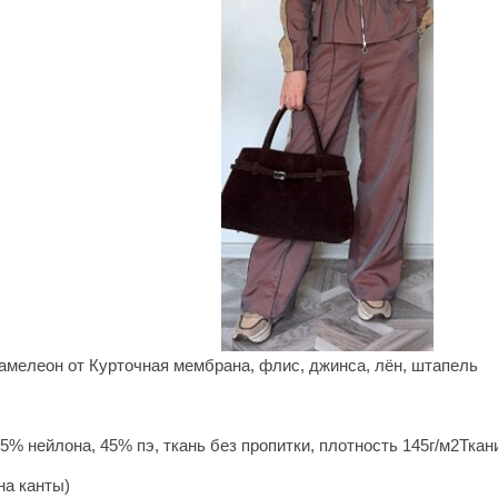
амелеон от Курточная мембрана, флис, джинса, лён, штапель
% нейлона, 45% пэ, ткань без пропитки, плотность 145г/м2Ткани
на канты)