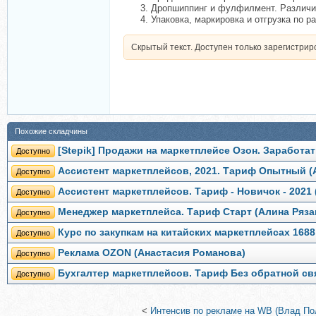
Дропшиппинг и фулфилмент. Различи
Упаковка, маркировка и отгрузка по 
Скрытый текст. Доступен только зарегистри
Похожие складчины
[Stepik] Продажи на маркетплейсе Озон. Заработ
Доступно
Ассистент маркетплейсов, 2021. Тариф Опытный (
Доступно
Ассистент маркетплейсов. Тариф - Новичок - 2021
Доступно
Менеджер маркетплейса. Тариф Старт (Алина Ряза
Доступно
Курс по закупкам на китайских маркетплейсах 1688
Доступно
Реклама OZON (Анастасия Романова)
Доступно
Бухгалтер маркетплейсов. Тариф Без обратной св
Доступно
<
Интенсив по рекламе на WB (Влад По