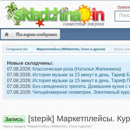
Правил
Последние сообщения
Складчина биз
Маркетплейсы (Wildberries, Ozon и другие)
Запись [st
Новые складчины:
07.08.2026:
Классическая роза (Наталья Желонкина)
07.08.2026:
История музыки за 15 минут в день. Тариф 
07.08.2026:
История музыки за 15 минут в день. Тариф 
07.08.2026:
Без священного трепета. Домашняя кухня с
07.08.2026:
Четырёхмерная геометрия. Элективный курс
[stepik] Маркетплейсы. Ку
Запись
Тема в разделе "Маркетплейсы (Wildberries, Ozon и другие)"