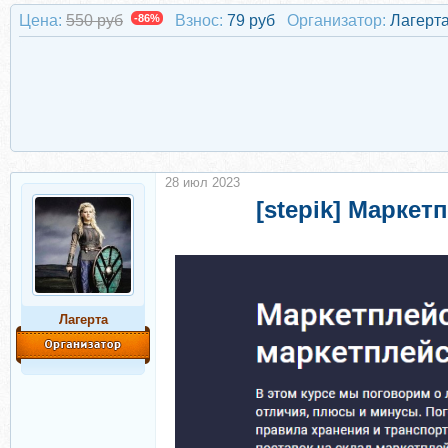
Цена:
550 руб
-86%
Взнос:
79 руб
Организатор:
Лагерт
28 июл 2023
[stepik] Маркет
Лагерта