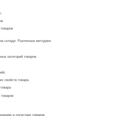
п
ов.
 товаров
 на складе. Различные методики
ных категорий товаров.
лейс
их свойств товара.
 товара
 товаров
щению и логистике товаров