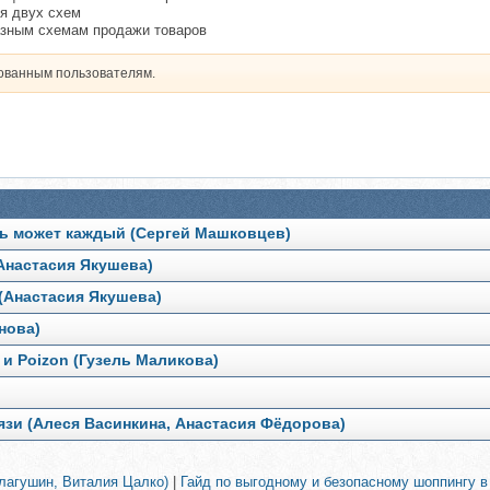
я двух схем
разным схемам продажи товаров
рованным пользователям.
ать может каждый (Сергей Машковцев)
Анастасия Якушева)
 (Анастасия Якушева)
нова)
 и Poizon (Гузель Маликова)
язи (Алеся Васинкина, Анастасия Фёдорова)
лагушин, Виталия Цалко)
|
Гайд по выгодному и безопасному шоппингу в