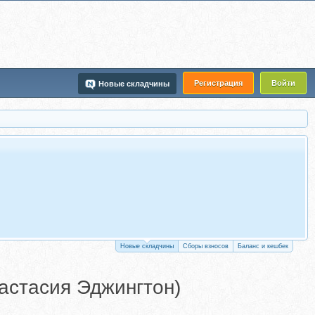
Регистрация
Войти
Новые складчины
Новые складчины
Сборы взносов
Баланс и кешбек
настасия Эджингтон)