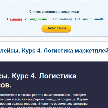
а
Список участников складчины:
1.
Лагерта
2.
Галадриэль
3.
DorianaGrey
4.
Kukus
5.
анж84
Записаться
плейсы. Курс 4. Логистика маркетпле