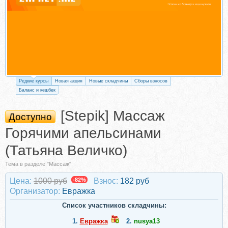
Редкие курсы
Новая акция
Новые складчины
Сборы взносов
Баланс и кешбек
[Stepik] Массаж
Доступно
Горячими апельсинами
(Татьяна Величко)
Тема в разделе "Массаж"
Цена:
1000 руб
-82%
Взнос:
182 руб
Организатор:
Евражкa
Список участников складчины:
1.
Евражкa
2.
nusya13