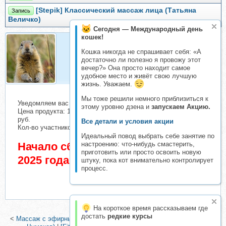
[Stepik] Классический массаж лица (Татьяна
Запись
Величко)
Сегодня — Международный день
кошек!
Кошка никогда не спрашивает себя: «А
Евражкa
достаточно ли полезно я провожу этот
Организатор складчин
вечер?» Она просто находит самое
удобное место и живёт свою лучшую
жизнь. Уважаем.
Мы тоже решили немного приблизиться к
Уведомляем вас о начале сбора взносов.
этому уровню дзена и
запускаем Акцию.
Цена продукта: 1000 руб. Взнос с каждого участника: 182
руб.
Все детали и условия акции
Кол-во участников в основном списке: 1 чел.
Идеальный повод выбрать себе занятие по
Начало сбора взносов 3 Апрель
настроению: что-нибудь смастерить,
приготовить или просто освоить новую
2025 года
штуку, пока кот внимательно контролирует
процесс.
На короткое время рассказываем где
достать
редкие курсы
<
Массаж с эфирными маслами. Удвоенная эффективность (Илья