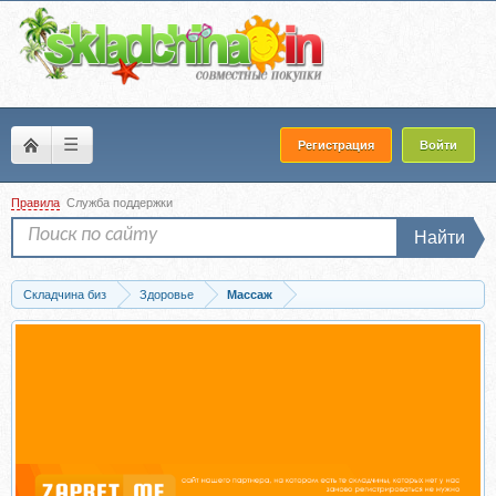
☰
Регистрация
Войти
Правила
Служба поддержки
Найти
Складчина биз
Здоровье
Массаж
Скачать [Stepik] Массаж Горячими апельсинами (Татьяна Величко)