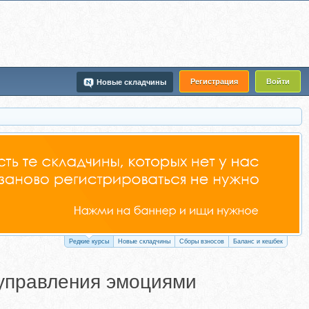
Регистрация
Войти
Новые складчины
Редкие курсы
Новые складчины
Сборы взносов
Баланс и кешбек
 управления эмоциями