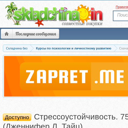
Правил
Последние сообщения
Складчина биз
Курсы по психологии и личностному развитию
Скача
Стрессоустойчивость. 7
Доступно
(Дженнифер Л. Тайц)