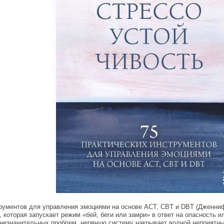
трументов для управления эмоциями на основе АСТ, CBT и DBT (Дженни
 которая запускает режим «бей, беги или замри» в ответ на опасность 
 незначительных проблем, нервную систему накрывает волной неприятных