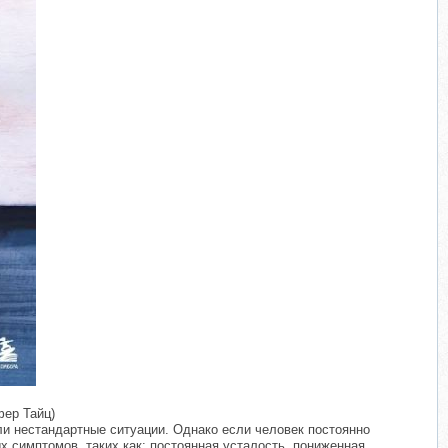
фер Тайц)
или нестандартные ситуации. Однако если человек постоянно
 симптомов, таких как: постоянная усталость, пониженная