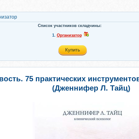
низатор
Список участников складчины:
1.
Организатор
Купить
вость. 75 практических инструмент
(Дженнифер Л. Тайц)