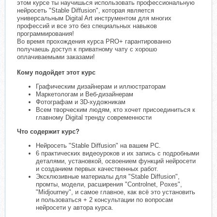
этом курсе ты научишься использовать профессиональную
нейросеть "Stable Diffusion", которая является
универсальным Digital Art инструментом для многих
профессий и все это без специальных навыков
программирования!
Во время прохождения курса PRO+ гарантированно
получаешь доступ к приватному чату с хорошо
оплачиваемыми заказами!
Кому подойдет этот курс
Графическим дизайнерам и иллюстраторам
Маркетологам и Веб-дизайнерам
Фотографам и 3D-художникам
Всем творческим людям, кто хочет присоединиться к
главному Digital тренду современности
Что содержит курс?
Нейросеть "Stable Diffusion" на вашем PC.
6 практических видеоуроков и их запись с подробными
деталями, установкой, освоением функций нейросети
и созданием первых качественных работ.
Эксклюзивные материалы для "Stable Diffusion",
промты, модели, расширения "Controlnet, Poxes",
"Midjourney", и самое главное, как всё это установить
и пользоваться + 2 консультации по вопросам
нейросети у автора курса.