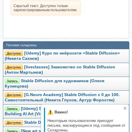
Скрытый текст. Доступен только
зарегистрированным пользователям.
Похожие складчины
[Udemy] Курс по нейросети «Stable Diffusion»
Доступно
(Никита Сахнов)
[liveclasses] Знакомство со Stable Diffusion
Доступно
(Антон Мартынов)
Stable Diffusion для художников (Олеся
Запись
Кузнецова)
[G.Neuro Academy] Stable Diffusion с 0 до 100.
Доступно
Самостоятельный (Никита Глухов, Артур Форостяк)
[Udemy] Stable Diffusion 101: Beginner's Guide To
Запись
Важно!
Building AI Art (Vishal Prem)
Некоторым пользователям приходят
Stable Diffusion Start 2025 (Max Twain)
Доступно
письма, маскирующиеся под сообщения от
Складчины.
[New art school] Нейросети stable diffusion (Денис
Запись