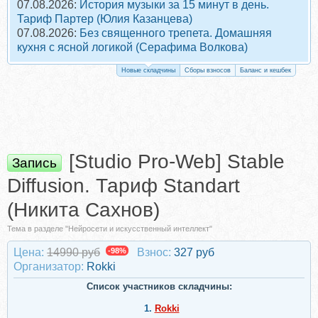
07.08.2026:
История музыки за 15 минут в день.
Тариф Партер (Юлия Казанцева)
07.08.2026:
Без священного трепета. Домашняя
кухня с ясной логикой (Серафима Волкова)
Новые складчины
Сборы взносов
Баланс и кешбек
[Studio Pro-Web] Stable
Запись
Diffusion. Тариф Standart
(Никита Сахнов)
Тема в разделе "Нейросети и искусственный интеллект"
Цена:
14990 руб
-98%
Взнос:
327 руб
Организатор:
Rokki
Список участников складчины:
1.
Rokki