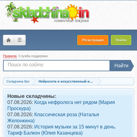
☰
Регистрация
Войти
Правила
Служба поддержки
Найти
Складчина биз
Нейросети и искусственный интеллект
Запись [Studio Pro-Web] Stable Diffusion. Тариф Standart (Никита Сахнов)
Новые складчины:
07.08.2026:
Когда нефролога нет рядом (Мария
Проскура)
07.08.2026:
Классическая роза (Наталья
Желонкина)
07.08.2026:
История музыки за 15 минут в день.
Тариф Балкон (Юлия Казанцева)