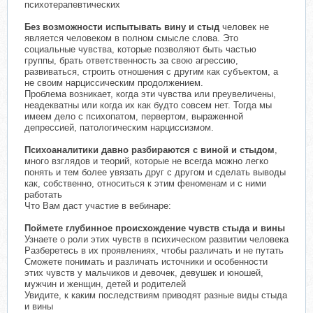
психотерапевтических
Без возможности испытывать вину и стыд
человек не
является человеком в полном смысле слова. Это
социальные чувства, которые позволяют быть частью
группы, брать ответственность за свою агрессию,
развиваться, строить отношения с другим как субъектом, а
не своим нарциссическим продолжением.
Проблема возникает, когда эти чувства или преувеличены,
неадекватны или когда их как будто совсем нет. Тогда мы
имеем дело с психопатом, первертом, выраженной
депрессией, патологическим нарциссизмом.
Психоаналитики давно разбираются с виной и стыдом
,
много взглядов и теорий, которые не всегда можно легко
понять и тем более увязать друг с другом и сделать выводы
как, собственно, относиться к этим феноменам и с ними
работать
Что Вам даст участие в вебинаре:
Поймете глубинное происхождение чувств стыда и вины
Узнаете о роли этих чувств в психическом развитии человека
Разберетесь в их проявлениях, чтобы различать и не путать
Сможете понимать и различать источники и особенности
этих чувств у мальчиков и девочек, девушек и юношей,
мужчин и женщин, детей и родителей
Увидите, к каким последствиям приводят разные виды стыда
и вины