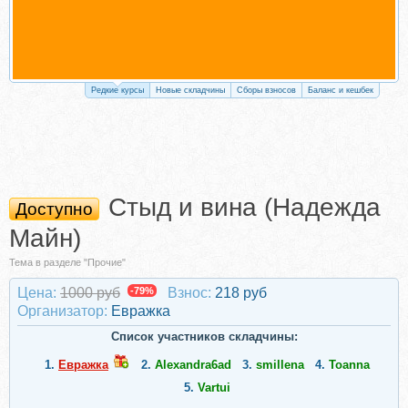
Редкие курсы
Новые складчины
Сборы взносов
Баланс и кешбек
Стыд и вина (Надежда
Доступно
Майн)
Тема в разделе "Прочие"
Цена:
1000 руб
-79%
Взнос:
218 руб
Организатор:
Евражкa
Список участников складчины:
1.
Евражкa
2.
Alexandra6ad
3.
smillena
4.
Toanna
5.
Vartui