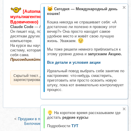
Сегодня — Международный день
[Automatica] Claude Code Basics:
кошек!
мультиагентные системы за 8 ступенев (Антон
Вдовиченко)
Кошка никогда не спрашивает себя: «А
Claude Code
— AI-агент в терминале.
достаточно ли полезно я провожу этот
Он пишет код, подключается к GitHub, Slack, Notion и
вечер?» Она просто находит самое
десяткам других сервисов, работает с файлами на вашем
удобное место и живёт свою лучшую
компьютере.
жизнь. Уважаем.
На курсе вы научитесь собирать из нескольких таких агентов
Мы тоже решили немного приблизиться к
систему, которая решает задачи параллельно и проверяет
этому уровню дзена и
запускаем Акцию.
себя сама.
Присоединяйтесь, совсем скоро будет ДОСТУПНО!
Все детали и условия акции
Идеальный повод выбрать себе занятие по
настроению: что-нибудь смастерить,
Скрытый текст. Доступен только
зарегистрированным пользователям.
приготовить или просто освоить новую
штуку, пока кот внимательно контролирует
процесс.
На короткое время рассказываем где
достать
редкие курсы
<
Продажи в переписке в 2026 году. Тариф Vip (Настасья
Белочкина)
|
Блог без боли (Маруся Энгель)
>
Подробности
ТУТ