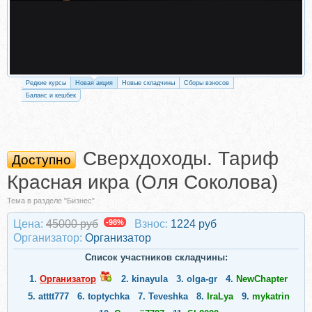
Редкие курсы
Новая акция
Новые складчины
Сборы взносов
Баланс и кешбек
Сверхдоходы. Тариф
Доступно
Красная икра (Оля Соколова)
Тема в разделе "Бизнес"
Цена:
45000 руб
-98%
Взнос:
1224 руб
Организатор:
Организатор
Список участников складчины:
1.
Организатор
2.
kinayula
3.
olga-gr
4.
NewChapter
5.
atttt777
6.
toptychka
7.
Teveshka
8.
IraLya
9.
mykatrin