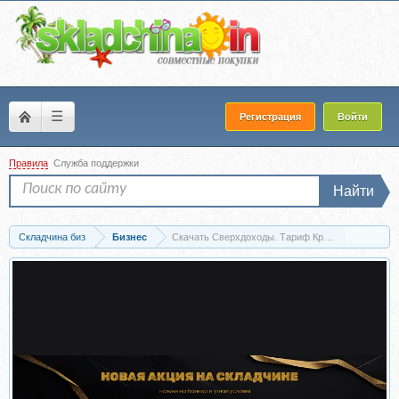
☰
Регистрация
Войти
Правила
Служба поддержки
Найти
Складчина биз
Бизнес
Скачать Сверхдоходы. Тариф Красная икра (Оля