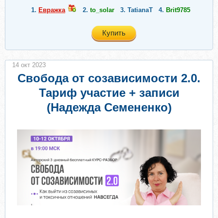
1.
Евражкa
2.
to_solar
3.
TatianaT
4.
Brit9785
Купить
14 окт 2023
Свобода от созависимости 2.0.
Тариф участие + записи
(Надежда Семененко)