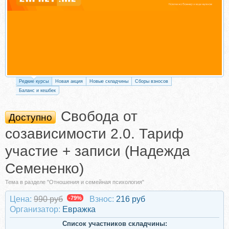
Редкие курсы
Новая акция
Новые складчины
Сборы взносов
Баланс и кешбек
Свобода от
Доступно
созависимости 2.0. Тариф
участие + записи (Надежда
Семененко)
Тема в разделе "Отношения и семейная психология"
Цена:
990 руб
-79%
Взнос:
216 руб
Организатор:
Евражкa
Список участников складчины: