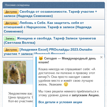
Похожие складчины
Свобода от созависимости. Тариф участие +
Доступно
записи (Надежда Семененко)
Любовь к Себе. Как защитить себя от
Доступно
отношений с Нарциссом. Тариф в записи (Надежда
Семененко)
Женщина и свобода. Тариф Записи тренингов
Запись
(Светлана Волгва)
[Академия Excel] PROслайды 2023.Онлайн-
Доступно
участие + записи (Дмитрий Якушев)
Сегодня — Международный день
кошек!
Кошка никогда не спрашивает себя: «А
Евражкa
достаточно ли полезно я провожу этот
Организатор складчин
вечер?» Она просто находит самое
удобное место и живёт свою лучшую
жизнь. Уважаем.
Мы тоже решили немного приблизиться к
Уведомляем вас о начале сбора взносов.
этому уровню дзена и
запускаем Акцию.
Цена продукта: 990 руб. Взнос с каждого участника: 216 руб.
Кол-во участников в основном списке: 3 чел.
Все детали и условия акции