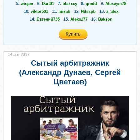
5.
wisper
6.
Dart01
7.
blaxxxy
8.
qredd
9.
Alexeym78
10.
viktor501
11.
mizah
12.
Nilsspb
13.
z_alex
14.
Евгений735
15.
Aleks177
16.
Bakson
Купить
14 авг 2017
Сытый арбитражник
(Александр Дунаев, Сергей
Цветаев)