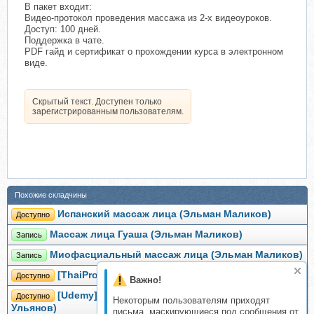
В пакет входит:
Видео-протокол проведения массажа из 2-х видеоуроков.
Доступ: 100 дней.
Поддержка в чате.
PDF гайд и сертификат о прохождении курса в электронном
виде.
Скрытый текст. Доступен только
зарегистрированным пользователям.
Похожие складчины
Испанский массаж лица (Эльман Маликов)
Доступно
Массаж лица Гуаша (Эльман Маликов)
Запись
Миофасциальный массаж лица (Эльман Маликов)
Запись
[ThaiProfiOnline] Тайский массаж лица
Доступно
Важно!
[Udemy] Базовый курс тайского массажа (Юрий
Доступно
Некоторым пользователям приходят
Ульянов)
письма, маскирующиеся под сообщения от