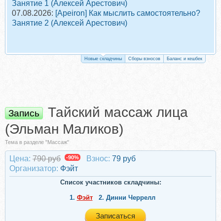
Занятие 1 (Алексей Арестович)
07.08.2026:
[Apeiron] Как мыслить самостоятельно?
Занятие 2 (Алексей Арестович)
Новые складчины
Сборы взносов
Баланс и кешбек
Тайский массаж лица
Запись
(Эльман Маликов)
Тема в разделе "Массаж"
Цена:
790 руб
-90%
Взнос:
79 руб
Организатор:
Фэйт
Список участников складчины:
1.
Фэйт
2.
Динни Черрелл
Записаться