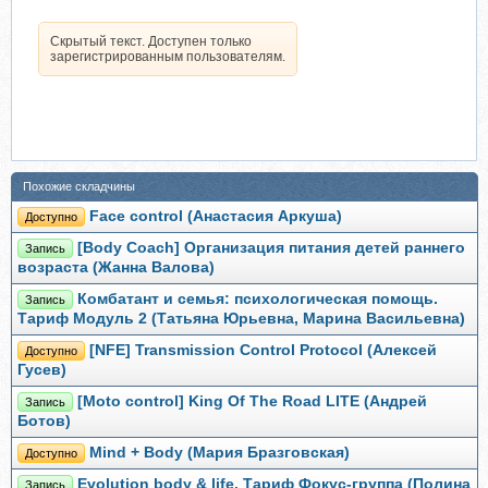
Скрытый текст. Доступен только
зарегистрированным пользователям.
Похожие складчины
Face control (Анастасия Аркуша)
Доступно
[Body Coach] Организация питания детей раннего
Запись
возраста (Жанна Валова)
Комбатант и семья: психологическая помощь.
Запись
Тариф Модуль 2 (Татьяна Юрьевна, Марина Васильевна)
[NFE] Transmission Control Protocol (Алексей
Доступно
Гусев)
[Moto control] King Of The Road LITE (Андрей
Запись
Ботов)
Mind + Body (Мария Бразговская)
Доступно
Evolution body & life. Тариф Фокус-группа (Полина
Запись