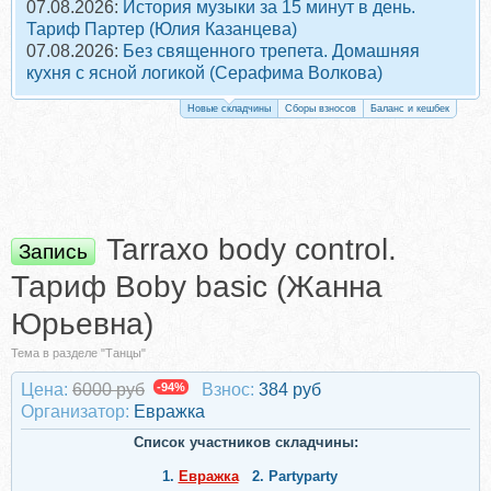
07.08.2026:
История музыки за 15 минут в день.
Тариф Партер (Юлия Казанцева)
07.08.2026:
Без священного трепета. Домашняя
кухня с ясной логикой (Серафима Волкова)
Новые складчины
Сборы взносов
Баланс и кешбек
Tarraxo body control.
Запись
Тариф Boby basic (Жанна
Юрьевна)
Тема в разделе "Танцы"
Цена:
6000 руб
-94%
Взнос:
384 руб
Организатор:
Евражкa
Список участников складчины:
1.
Евражкa
2.
Partyparty