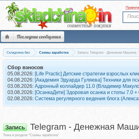
Правил
Последние сообщения
Складчина биз
Схемы заработка
Запись Telegram - Денежная Машина.
Сбор взносов
05.08.2026:
[Life Practic] Детские стратегии взрослых 
04.08.2026:
[Академия Эдуарда Гуляева] Техники для пс
03.08.2026:
Адронный коллайдер 11.0 (Владимир Макуло
03.08.2026:
[ОсанкаДети] Здоровая осанка и стопы 7.0 +
02.08.2026:
Система регулярного ведения блога (Алекс
Telegram - Денежная Маш
Запись
Тема в разделе "Схемы заработка"