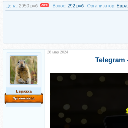
Цена:
2950 руб
-91%
Взнос:
292 руб
Организатор:
Евра
28 мар 2024
Telegram
Евражкa