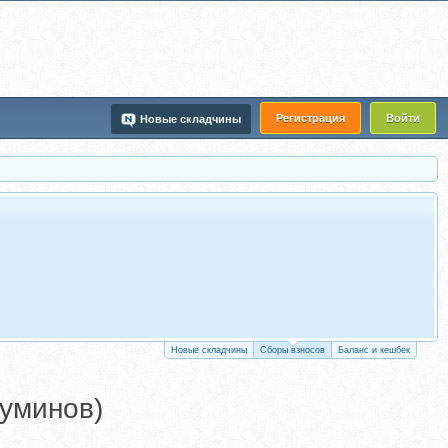
Регистрация
Войти
Новые складчины
Новые складчины
Сборы взносов
Баланс и кешбек
уминов)