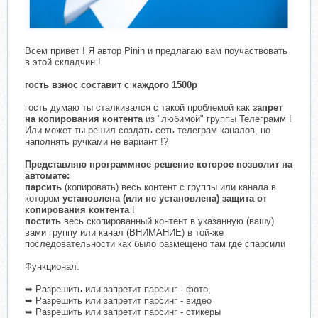
Всем привет ! Я автор Pinin и предлагаю вам поучаствовать
в этой складчин !
гость взнос составит с каждого 1500р
гость думаю ты сталкивался с такой проблемой как
запрет
на копирования контента
из "любимой" группы Телеграмм !
Или может ты решил создать сеть телеграм каналов, но
наполнять ручками не вариант !?
Представляю программное решение которое позволит на
автомате:
парсить
(копировать) весь контент с группы или канала в
котором
установлена (или не установлена) защита от
копирования контента
!
постить
весь скопированный контент в указанную (вашу)
вами группу или канал (ВНИМАНИЕ) в той-же
последовательности как было размещено там где спарсили
Функционал:
➥ Разрешить или запретит парсинг - фото,
➥ Разрешить или запретит парсинг - видео
➥ Разрешить или запретит парсинг - стикеры