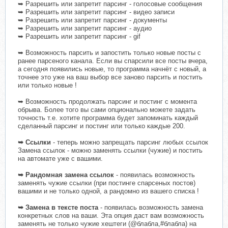
➥ Разрешить или запретит парсинг - голосовые сообщения
➥ Разрешить или запретит парсинг - видео записи
➥ Разрешить или запретит парсинг - документы
➥ Разрешить или запретит парсинг - аудио
➥ Разрешить или запретит парсинг - gif
➥ Возможность парсить и запостить только новые посты с
ранее парсеного канала. Если вы спарсили все посты вчера,
а сегодня появились новые, то программа начнёт с новый, а
точнее это уже на ваш выбор все заново парсить и постить
или только новые !
➥ Возможность продолжать парсинг и постинг с момента
обрыва. Более того вы сами опционально можете задать
точность т.е. хотите программа будет запоминать каждый
сделанный парсинг и постинг или только каждые 200.
➥ Ссылки
- теперь можно запрещать парсинг любых ссылок
Замена ссылок - можно заменять ссылки (чужие) и постить
на автомате уже с вашими.
➥ Рандомная замена ссылок
- появилась возможность
заменять чужие ссылки (при постинге спарсеных постов)
вашими и не только одной, а рандомно из вашего списка !
➥ Замена в тексте поста
- появилась возможность замена
конкретных слов на ваши. Эта опция даст вам возможность
заменять не только чужие хештеги (@блабла,#блабла) на