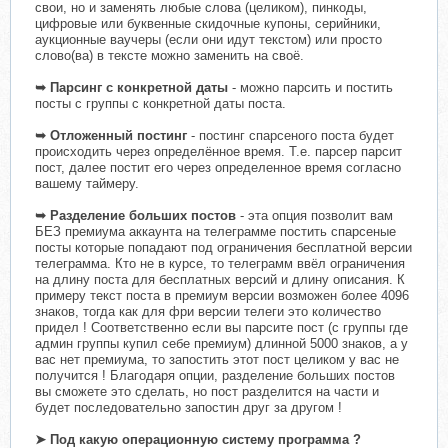
свои, но и заменять любые слова (целиком), пинкоды,
цифровые или буквенные скидочные купоны, серийники,
аукционные ваучеры (если они идут текстом) или просто
слово(ва) в тексте можно заменить на своё.
➥ Парсинг с конкретной даты
- можно парсить и постить
посты с группы с конкретной даты поста.
➥ Отложенный постинг
- постинг спарсеного поста будет
происходить через определённое время. Т.е. парсер парсит
пост, далее постит его через определенное время согласно
вашему таймеру.
➥ Разделение больших постов
- эта опция позволит вам
БЕЗ премиума аккаунта на телеграмме постить спарсеные
посты которые попадают под ограничения бесплатной версии
телеграмма. Кто не в курсе, то телеграмм ввёл ограничения
на длину поста для бесплатных версий и длину описания. К
примеру текст поста в премиум версии возможен более 4096
знаков, тогда как для фри версии телеги это количество
придел ! Соответственно если вы парсите пост (с группы где
админ группы купил себе премиум) длинной 5000 знаков, а у
вас нет премиума, то запостить этот пост целиком у вас не
получится ! Благодаря опции, разделение больших постов
вы сможете это сделать, но пост разделится на части и
будет последовательно запостин друг за другом !
➤ Под какую операционную систему программа ?