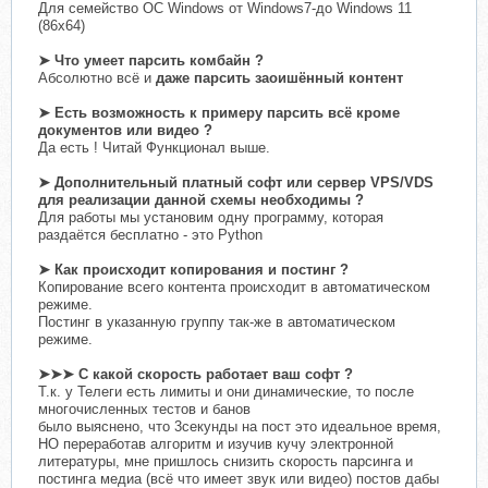
Для семейство ОС Windows от Windows7-до Windows 11
(86х64)
➤
Что умеет парсить комбайн ?
Абсолютно всё и
даже парсить заoишённый контент
➤
Есть возможность к примеру парсить всё кроме
документов или видео ?
Да есть ! Читай Функционал выше.
➤
Дополнительный платный софт или сервер VPS/VDS
для реализации данной схемы необходимы ?
Для работы мы установим одну программу, которая
раздаётся бесплатно - это Python
➤
Как происходит копирования и постинг ?
Копирование всего контента происходит в автоматическом
режиме.
Постинг в указанную группу так-же в автоматическом
режиме.
➤
➤
➤
С какой скорость работает ваш софт ?
Т.к. у Телеги есть лимиты и они динамические, то после
многочисленных тестов и банов
было выяснено, что 3секунды на пост это идеальное время,
НО переработав алгоритм и изучив кучу электронной
литературы, мне пришлось снизить скорость парсинга и
постинга медиа (всё что имеет звук или видео) постов дабы