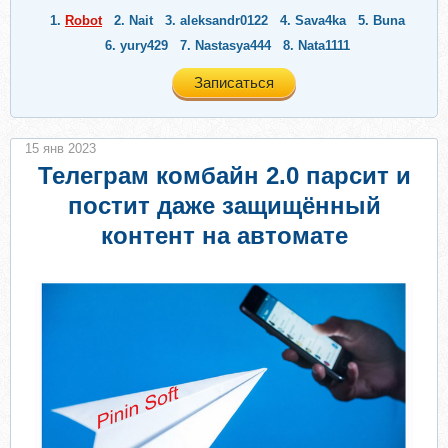
1.
Robot
2.
Nait
3.
aleksandr0122
4.
Sava4ka
5.
Buna
6.
yury429
7.
Nastasya444
8.
Nata1111
Записаться
15 янв 2023
Телеграм комбайн 2.0 парсит и
постит даже защищённый
контент на автомате