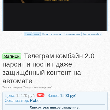
Новая акция
Новые складчины
Сборы взносов
Баланс и кешбек
Телеграм комбайн 2.0
Запись
парсит и постит даже
защищённый контент на
автомате
Тема в разделе "Авторские складчины"
Цена:
15170 руб
-91%
Взнос:
1500 руб
Организатор:
Robot
Список участников складчины: