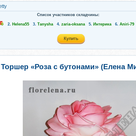
etty
Список участников складчины:
2.
Helena55
3.
Таnysha
4.
zaria-oksana
5.
Интерика
6.
Aniri-79
Купить
Торшер «Роза с бутонами» (Елена М