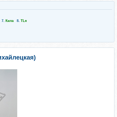
7.
Кила
8.
TLя
ихайлецкая)