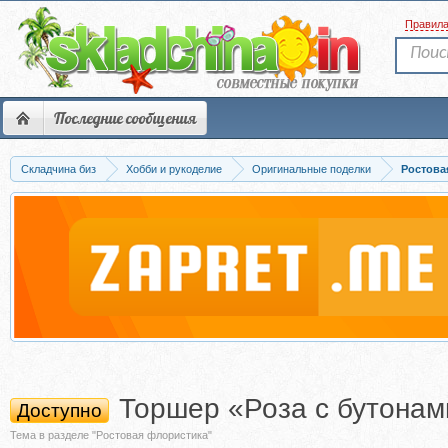
Правил
Последние сообщения
Складчина биз
Хобби и рукоделие
Оригинальные поделки
Ростова
Торшер «Роза с бутонам
Доступно
Тема в разделе "Ростовая флористика"