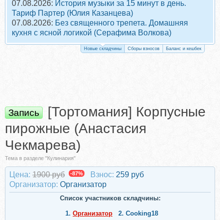
07.08.2026:
История музыки за 15 минут в день.
Тариф Партер (Юлия Казанцева)
07.08.2026:
Без священного трепета. Домашняя
кухня с ясной логикой (Серафима Волкова)
Новые складчины
Сборы взносов
Баланс и кешбек
[Тортомания] Корпусные
Запись
пирожные (Анастасия
Чекмарева)
Тема в разделе "Кулинария"
Цена:
1900 руб
-87%
Взнос:
259 руб
Организатор:
Организатор
Список участников складчины:
1.
Организатор
2.
Cooking18