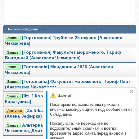
Похожие складчины
[Тортомания] Трубочки 25 вкусов (Анастасия
Запись
Чекмарева)
[Тортомания] Факультет мороженого. Тариф
Запись
Выгодный (Анастасия Чекмарева)
[Tortomania] Мандарины 2026 (Анастасия
Запись
Чекмарева)
[Tortomania] Факультет мороженого. Тариф Лайт
Запись
(Анастасия Чекмарева)
Важно!
[ilzi_] Корпусные десерты. Тренд 2026 (Ильзира
Запись
Карагузина)
Некоторым пользователям приходят
письма, маскирующиеся под сообщения от
[Ze.firka] Корпусные пирожные. Тариф Фрукты
Доступно
Складчины.
(Алена Зефирка)
Пожалуйста, не переходите по
Альтернативное мороженое (Анастасия
Запись
подозрительным ссылкам и всегда
Чекмарева, Дмитрий Чекмарев)
проверяйте адрес сайта перед входом в
аккаунт.