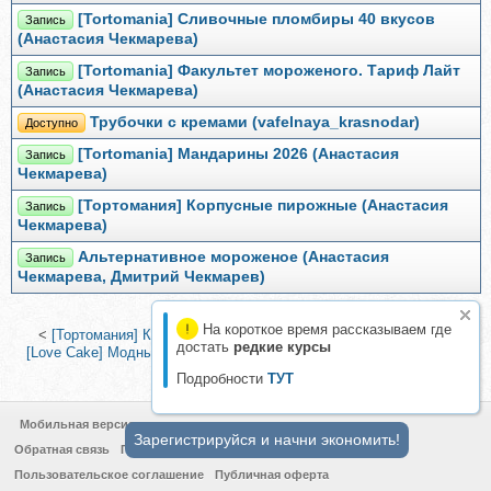
[Tortomania] Сливочные пломбиры 40 вкусов
Запись
(Анастасия Чекмарева)
[Tortomania] Факультет мороженого. Тариф Лайт
Запись
(Анастасия Чекмарева)
Трубочки с кремами (vafelnaya_krasnodar)
Доступно
[Tortomania] Мандарины 2026 (Анастасия
Запись
Чекмарева)
[Тортомания] Корпусные пирожные (Анастасия
Запись
Чекмарева)
Альтернативное мороженое (Анастасия
Запись
Чекмарева, Дмитрий Чекмарев)
На короткое время рассказываем где
<
[Тортомания] Корпусные пирожные (Анастасия Чекмарева)
|
достать
редкие курсы
[Love Cake] Модные Донат-кейки и Пончики. Тариф с поддержкой
куратора (Ольга Шмукста)
>
Подробности
ТУТ
Мобильная версия
Зарегистрируйся и начни экономить!
Обратная связь
Политика конфиденциальности
Пользовательское соглашение
Публичная оферта