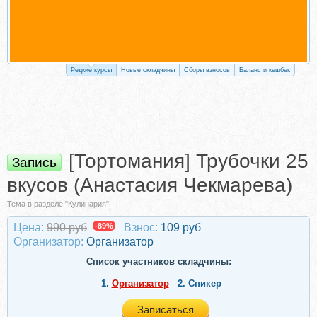
Редкие курсы
Новые складчины
Сборы взносов
Баланс и кешбек
[Тортомания] Трубочки 25
Запись
вкусов (Анастасия Чекмарева)
Тема в разделе "Кулинария"
Цена:
990 руб
-89%
Взнос:
109 руб
Организатор:
Организатор
Список участников складчины:
1.
Организатор
2.
Спикер
Записаться