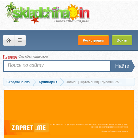
☰
Регистрация
Войти
Правила
Служба поддержки
Найти
Складчина биз
Кулинария
Запись [Тортомания] Трубочки 25 вкусов (Ан