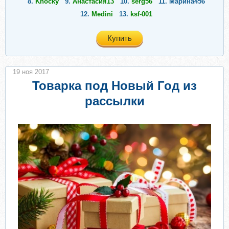
8.
Knocky
9.
Анастасия13
10.
serg56
11.
Марина456
12.
Medini
13.
ksf-001
Купить
19 ноя 2017
Товарка под Новый Год из
рассылки