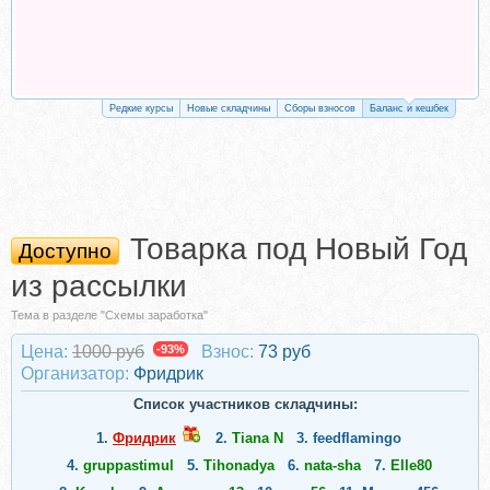
Редкие курсы
Новые складчины
Сборы взносов
Баланс и кешбек
Товарка под Новый Год
Доступно
из рассылки
Тема в разделе "Схемы заработка"
Цена:
1000 руб
-93%
Взнос:
73 руб
Организатор:
Фридрик
Список участников складчины:
1.
Фридрик
2.
Tiana N
3.
feedflamingo
4.
gruppastimul
5.
Tihonadya
6.
nata-sha
7.
Elle80