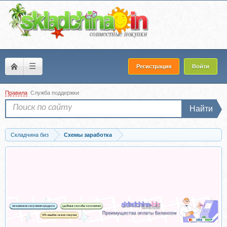
☰
Регистрация
Войти
Правила
Служба поддержки
Найти
Складчина биз
Схемы заработка
Скачать Товарка под Новый Год из рассылки