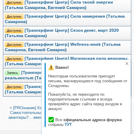
[Трансерфинг Центр] Сила твоей энергии
Доступно
(Татьяна Самарина, Евгений Самарин)
[Трансерфинг Центр] Сила намерения (Татьяна
Доступно
Самарина)
[Трансерфинг Центр] Сезон денег, март 2020
Доступно
(Татьяна Самарина)
[Трансерфинг Центр] Wellness-week (Татьяна
Доступно
Самарина, Евгений Самарин)
[Трансерфинг Центр] Магическая сила женщины
Доступно
(Татьяна Самарина)
Важно!
[Трансерфинг Центр] Управление Новой
Запись
Некоторым пользователям приходят
реальностью (Татьяна Самарина)
письма, маскирующиеся под сообщения от
Складчины.
[Трансерфинг Центр] Перекодировка сознания
Доступно
(Татьяна Самарина)
Пожалуйста, не переходите по
подозрительным ссылкам и всегда
проверяйте адрес сайта перед входом в
<
[PROзнание] Как все начиналось? Ваша жизнь до рождения.
аккаунт.
Самостоятельный (Елена Журек)
|
Почему вы вляпываетесь в
авантюры?… вместо того чтобы получить миллионы (Екатерина
Все
официальные адреса форума
Гарцева)
>
собраны
ТУТ