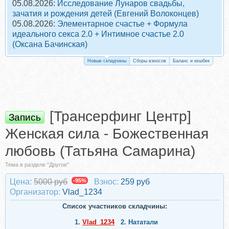
05.08.2026:
Исследование Лунаров свадьбы,
зачатия и рождения детей (Евгений Волоконцев)
05.08.2026:
Элементарное счастье + Формула
идеального секса 2.0 + Интимное счастье 2.0
(Оксана Бачинская)
Новые складчины
Сборы взносов
Баланс и кешбек
[Трансерфинг Центр]
Запись
Женская сила - Божественная
любовь (Татьяна Самарина)
Тема в разделе "Другое"
Цена:
5000 руб
-95%
Взнос:
259 руб
Организатор:
Vlad_1234
Список участников складчины:
1.
Vlad_1234
2.
Нататали