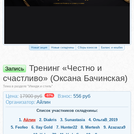
Новая акция
Новые складчины
Сборы взносов
Баланс и кешбек
Тренинг «Честно и
Запись
счастливо» (Оксана Бачинская)
Тема в разделе "Имидж и стиль"
Цена:
17900 руб
-97%
Взнос:
556 руб
Организатор:
Айлин
Список участников складчины:
1.
Айлин
2.
Diakris
3.
Sunastasia
4.
ОльгаВ_2019
5.
Feofeo
6.
Ilay Gold
7.
Hunter22
8.
Mertesh
9.
Azazaza9