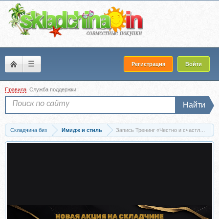
☰
Регистрация
Войти
Правила
Служба поддержки
Найти
Складчина биз
Имидж и стиль
Запись Тренинг «Честно и счастливо» (