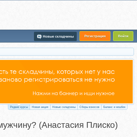
Регистрация
Войти
Новые складчины
Редкие курсы
Новая акция
Новые складчины
Сборы взносов
Баланс и кешбек
мужчину? (Анастасия Плиско)