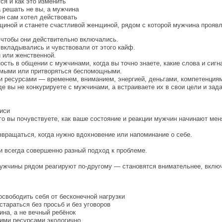
я и как это изменить
а решать не вы, а мужчина
он сам хотел действовать
щиной и станете счастливой женщиной, рядом с которой мужчина прояв
 чтобы они действительно включались.
вкладывались и чувствовали от этого кайф.
й или женственной.
сть в общении с мужчинами, когда вы точно знаете, какие слова и сиг
симыми или притворяться беспомощными.
 ресурсами — временем, вниманием, энергией, деньгами, компетенциями
де вы не конкурируете с мужчинами, а встраиваете их в свои цели и зада
иси
о вы почувствуете, как ваше состояние и реакции мужчин начинают мен
вращаться, когда нужно вдохновение или напоминание о себе.
и всегда совершенно разный подход к проблеме.
 мужчины рядом реагируют по-другому — становятся внимательнее, вклю
освободить себя от бесконечной нагрузки
тараться без просьб и без уговоров
на, а не вечный ребёнок
ими ресурсами экологично