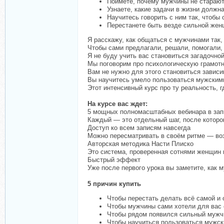
Поймёте, почему мужчины не стараютс
Узнаете, какие задачи в жизни должн
Научитесь говорить с ним так, чтобы 
Перестанете быть везде сильной жен
Я расскажу, как общаться с мужчинами так,
Чтобы сами предлагали, решали, помогали, 
Я не буду учить вас становиться загадочно
Мы поговорим про психологическую грамотно
Вам не нужно для этого становиться зави
Вы научитесь умело пользоваться мужскими
Этот интенсивный курс про ту реальность, г
На курсе вас ждет:
5 мощных полномасштабных вебинара в зап
Каждый — это отдельный шаг, после которог
Доступ ко всем записям навсегда
Можно пересматривать в своём ритме — воз
Авторская методика Насти Плиско
Это система, проверенная сотнями женщин 
Быстрый эффект
Уже после первого урока вы заметите, как
5 причин купить
Чтобы перестать делать всё самой и 
Чтобы мужчины сами хотели для вас с
Чтобы рядом появился сильный мужчи
Чтобы научиться пользоваться мужск