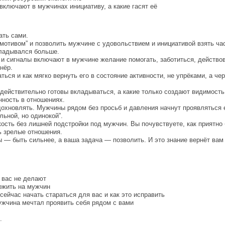
 включают в мужчинах инициативу, а какие гасят её
ать сами.
омотивом” и позволить мужчине с удовольствием и инициативой взять час
кладывался больше.
я и сигналы включают в мужчине желание помогать, заботиться, действов
нёр.
ться и как мягко вернуть его в состояние активности, не упрёками, а че
действительно готовы вкладываться, а какие только создают видимость.
нность в отношениях.
дохновлять. Мужчины рядом без просьб и давления начнут проявляться 
льной, но одинокой”.
кость без лишней подстройки под мужчин. Вы почувствуете, как приятно
ь зрелые отношения.
 — быть сильнее, а ваша задача — позволить. И это знание вернёт вам 
 вас не делают
ожить на мужчин
ейчас начать стараться для вас и как это исправить
ужчина мечтал проявить себя рядом с вами
.