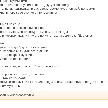
закрыты мужчинами
ся, чтобы он не ушел спасать другую женщину
лание вкладываться в вас своим временем, энергией, деньгами
 жизни через включение в них мужчины
янули на себе
я в вас на постоянной основе
ение: супермен однажды - супермен навсегда
, в которых мужчин ничего не хочет делать для вас "Два окна"
ете.
удете всегда будете номер один
ое желание быть для вас лучшим
учать ресурсы мужчины
ы все тянете на себе
он сам ищет, чем может быть вам полезен
но распознать каждого из них.
. Как ее избежать.
каждый тип мужчины старался отдать вам время, внимание, деньги и эн
ипом мужчины
рованным пользователям.