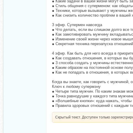
● Какие задачи в вашей жизни могут быть 
● Стиль общения с суперменом: как общать
● Техники, которые вызывают у мужчины же
● Как снизить количество проблем в вашей
3 эфир. Супермен навсегда
● Что делать, если вы слишком долго все т
● Как замотивировать мужчину вкладыватьс
● Изменение своей жизни через новое мышл
● Секретная техника перезапуска отношений
4 эфир. Как быть для него всегда в приорит
● Как создавать отношения, в которых вы б
● 3 способа создать у мужчины естественн
● Каким образом на постоянной основе пол
● Как не попадать в отношения, в которых в
Когда вы знаете, как говорить с мужчиной, 
Ключ к любому супермэну
● Четыре типа мужчин. По каким знакам мож
● Точка равнодушие у каждого типа мужчины
● «Волшебные кнопки»: куда нажать, чтобы 
● Правила здоровых отношений с каждым т
Скрытый текст. Доступен только зарегистри