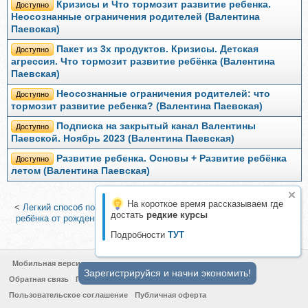
Кризисы и Что тормозит развитие ребенка.
Доступно
Неосознанные ограничения родителей (Валентина
Паевская)
Пакет из 3х продуктов. Кризисы. Детская
Доступно
агрессия. Что тормозит развитие ребёнка (Валентина
Паевская)
Неосознанные ограничения родителей: что
Доступно
тормозит развитие ребенка? (Валентина Паевская)
Подписка на закрытый канал Валентины
Доступно
Паевской. Ноябрь 2023 (Валентина Паевская)
Развитие ребенка. Основы + Развитие ребёнка
Доступно
летом (Валентина Паевская)
На короткое время рассказываем где
<
Легкий способ понять геометрию (Марина Дерябкина)
|
Развитие
достать
редкие курсы
ребёнка от рождения до подросткового возраста 2026 (Валентина
Паевская)
>
Подробности
ТУТ
Мобильная версия
Зарегистрируйся и начни экономить!
Обратная связь
Политика конфиденциальности
Пользовательское соглашение
Публичная оферта