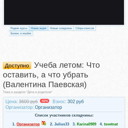
Редкие курсы
Новая акция
Новые складчины
Сборы взносов
Баланс и кешбек
Учеба летом: Что
Доступно
оставить, а что убрать
(Валентина Паевская)
Тема в разделе "Дети и родители"
Цена:
3600 руб
-92%
Взнос:
302 руб
Организатор:
Организатор
Список участников складчины:
1.
Организатор
2.
Julius33
3.
Karina0989
4.
tsvetnat