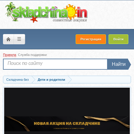
☰
Регистрация
Войти
Правила
Служба поддержки
Найти
Складчина биз
Дети и родители
Скачать Учеба летом: Что оставить, а что убрать (Валентина Паевская)