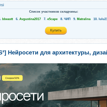
nsi
Список участников складчины:
5.
bbeastt
6.
Avgustina2017
7.
e5cape
8.
ЧИП
9.
Matralina
10.
lulu2
Купить
³] Нейросети для архитектуры, диза