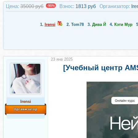
Цена:
35000 руб
-95%
Взнос:
1813 руб
Организатор:
Ire
1.
Irensi
2.
Tom78
3.
Дива Й
4.
Кэти Мур
23 янв 2025
[Учебный центр AMS
Irensi