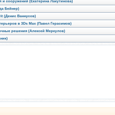
й и сооружений (Екатерина Лакутинова)
да Бейнер)
t (Денис Ваннусов)
терьеров в 3Ds Max (Павел Герасимов)
вочные решения (Алексей Меркулов)
ник)