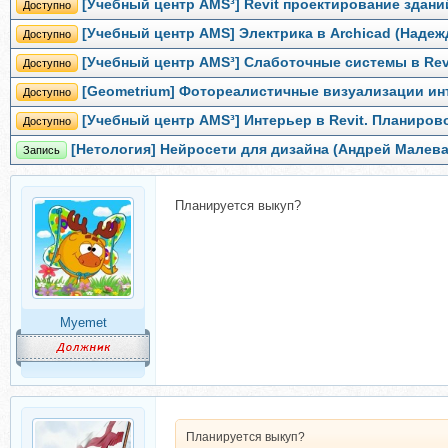
[Учебный центр AMS³] Revit проектирование здани
Доступно
[Учебный центр AMS] Электрика в Archicad (Надеж
Доступно
[Учебный центр AMS³] Слаботочные сиcтемы в Revi
Доступно
[Geometrium] Фотореалистичные визуализации ин
Доступно
[Учебный центр AMS³] Интерьер в Revit. Планиро
Доступно
[Нетология] Нейросети для дизайна (Андрей Малева
Запись
Планируется выкуп?
Myemet
Планируется выкуп?