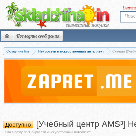
Правил
Последние сообщения
Складчина биз
Нейросети и искусственный интеллект
Скачать [Учебн
[Учебный центр AMS³] Н
Доступно
Тема в разделе "Нейросети и искусственный интеллект"