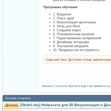
Программа обучения
1. Введение
2. Поиск идей
3. Визуализация архитекуры
4. Veras для Revit
5. Создание видео
6. Планировочные решения
7. Редактирование изображений
8. Дизайнеру интерьера
9. Улучшение рендеров
10. Продвинутые инструменты
Скрытый текст. Доступен только зарегистри
Ananas14
,
Luxury13
,
Myemet
и ещё 1-му нравится это.
Похожие складчины
[Skidel-sky] Нейросети для 3D Визуализации и Диз
Доступно