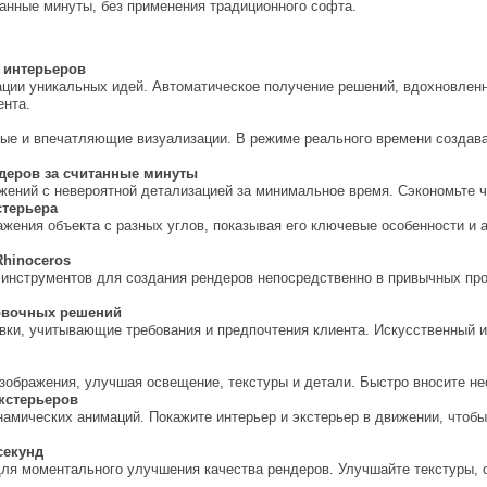
танные минуты, без применения традиционного софта.
 интерьеров
ации уникальных идей. Автоматическое получение решений, вдохновле
ента.
ные и впечатляющие визуализации. В режиме реального времени создава
деров за считанные минуты
ений с невероятной детализацией за минимальное время. Сэкономьте 
стерьера
жения объекта с разных углов, показывая его ключевые особенности и 
Rhinoceros
инструментов для создания рендеров непосредственно в привычных пр
овочных решений
ки, учитывающие требования и предпочтения клиента. Искусственный и
изображения, улучшая освещение, текстуры и детали. Быстро вносите н
кстерьеров
амических анимаций. Покажите интерьер и экстерьер в движении, чтоб
секунд
я моментального улучшения качества рендеров. Улучшайте текстуры, 