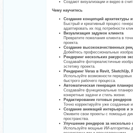
Создают визуализации и видео в счи
Чему научитесь
Создание концепций архитектуры и
Быстрый и креативный процесс генер
адаптировать их под потребности кли
Визуализация задумок клиента
Превратите пожелания клиента в точ
проекта.
Создание высококачественных рен
Добейтесь профессиональных изображ
Рендеринг нескольких ракурсов эк
Создавайте фотореалистичные изобра
эстетику проекта.
Рендеринг Veras в Revit, SketchUp, 
Используйте возможности передовых 
быстрого рабочего процесса.
Автоматическая генерация планир
Создавайте функциональные планиров
конкретные задачи и стиль жизни.
Редактирование готовых рендеров
Точно корректируйте уже созданные 
Создание анимаций интерьеров и э
Оживите свои проекты с помощью дин
пространства.
Улучшение рендеров за несколько 
Используйте мощные ИИ-алгоритмы дл
реалистичными и впечатляющими.