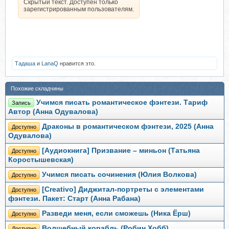
Скрытый текст. Доступен только
зарегистрированным пользователям.
Тадаша
и
LanaQ
нравится это.
Похожие складчины
Учимся писать романтическое фэнтези. Тариф
Запись
Автор (Анна Одувалова)
Драконы в романтическом фэнтези, 2025 (Анна
Доступно
Одувалова)
[Аудиокнига] Призвание – миньон (Татьяна
Доступно
Коростышевская)
Учимся писать сочинения (Юлия Волкова)
Доступно
[Creativo] Диджитал-портреты с элементами
Доступно
фэнтези. Пакет: Старт (Анна Рабана)
Разведи меня, если сможешь (Ника Ёрш)
Доступно
Волшебный корабль (Робин Хобб)
Доступно