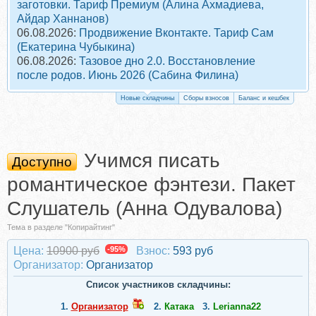
заготовки. Тариф Премиум (Алина Ахмадиева,
Айдар Ханнанов)
06.08.2026:
Продвижение Вконтакте. Тариф Сам
(Екатерина Чубыкина)
06.08.2026:
Тазовое дно 2.0. Восстановление
после родов. Июнь 2026 (Сабина Филина)
Новые складчины
Сборы взносов
Баланс и кешбек
Учимся писать
Доступно
романтическое фэнтези. Пакет
Слушатель (Анна Одувалова)
Тема в разделе "Копирайтинг"
Цена:
10900 руб
-95%
Взнос:
593 руб
Организатор:
Организатор
Список участников складчины:
1.
Организатор
2.
Катака
3.
Lerianna22