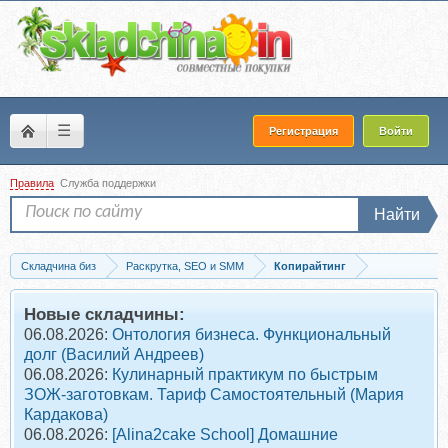
☰
Регистрация
Войти
Правила
Служба поддержки
Найти
Складчина биз
Раскрутка, SEO и SMM
Копирайтинг
Скачать Учимся писать романтическое фэнтези. Пакет Слушатель (Анна Одува
Новые складчины:
06.08.2026:
Онтология бизнеса. Функциональный
долг (Василий Андреев)
06.08.2026:
Кулинарный практикум по быстрым
ЗОЖ-заготовкам. Тариф Самостоятельный (Мария
Кардакова)
06.08.2026:
[Alina2cake School] Домашние