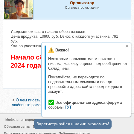
Организатор
Организатор складчин
Уведомляем вас о начале сбора взносов.
Цена продукта: 10900 руб. Взнос с каждого участника: 791
руб.
Кол-во участников в основном списке: 2 чел.
Важно!
Начало сбора взносов 5 Ноябрь
Некоторым пользователям приходят
письма, маскирующиеся под сообщения от
2024 года
Складчины.
Пожалуйста, не переходите по
подозрительным ссылкам и всегда
проверяйте адрес сайта перед входом в
аккаунт.
<
О чем писать контент (Константин Григорьев)
|
Как писать
Все
официальные адреса форума
любовные романы и сделать на этом бизнес (Пэм Роллер)
>
собраны
ТУТ
Мобильная версия
Зарегистрируйся и начни экономить!
Обратная связь
Политика конфиденциальности
Пользовательское соглашение
Публичная оферта